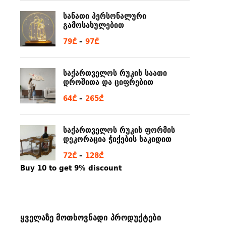
6₾
სანათი პერსონალური
through
გამოსახულებით
80₾
Price
79
₾
–
97
₾
range:
79₾
საქართველოს რუკის საათი
through
დროშითა და ციფრებით
97₾
Price
64
₾
–
265
₾
range:
64₾
საქართველოს რუკის ფორმის
through
დეკორაცია ჭიქების საკიდით
265₾
Price
72
₾
–
128
₾
range:
Buy 10 to get 9% discount
72₾
through
128₾
ყველაზე მოთხოვნადი პროდუქტები