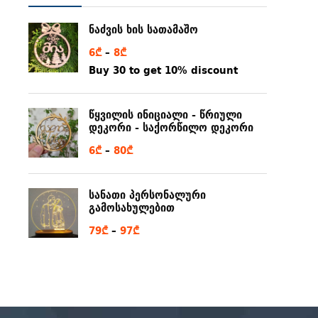
ნაძვის ხის სათამაშო
Price
6
₾
–
8
₾
range:
Buy 30 to get 10% discount
6₾
through
წყვილის ინიციალი - წრიული
8₾
დეკორი - საქორწილო დეკორი
Price
6
₾
–
80
₾
range:
6₾
სანათი პერსონალური
through
გამოსახულებით
80₾
Price
79
₾
–
97
₾
range:
79₾
through
97₾