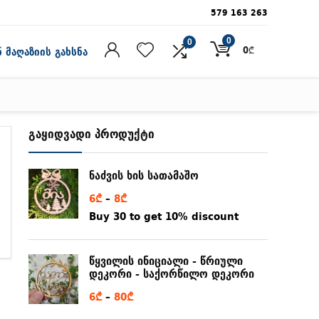
579 163 263
0
0
0
₾
 მაღაზიის გახსნა
გაყიდვადი პროდუქტი
ნაძვის ხის სათამაშო
Price
6
₾
–
8
₾
range:
Buy 30 to get 10% discount
6₾
through
წყვილის ინიციალი - წრიული
8₾
დეკორი - საქორწილო დეკორი
Price
6
₾
–
80
₾
range: