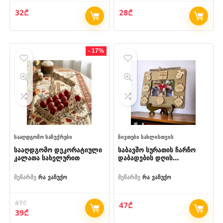
32
₾
28
₾
- 17%
ᲡᲐᲐᲦᲓᲒᲝᲛᲝ ᲡᲐᲩᲣᲥᲠᲔᲑᲘ
ᲜᲘᲕᲗᲔᲑᲘ ᲡᲐᲮᲚᲘᲡᲗᲕᲘᲡ
სააღდგომო დეკორატიული
საბავშო სურათის ჩარჩო
კალათა სახელურით
დაბადების დღის
მონაცემებით
მეწარმე
რა ვაჩუქო
მეწარმე
რა ვაჩუქო
47
₾
47
₾
Original
Current
39
₾
price
price