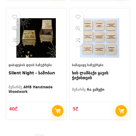
was:
is:
47₾.
39₾.
ᲓᲐᲑᲐᲓᲔᲑᲘᲡ ᲓᲦᲘᲡ ᲡᲐᲩᲣᲥᲠᲔᲑᲘ
ᲡᲐᲛᲐᲒᲘᲓᲔ ᲡᲐᲩᲣᲥᲠᲔᲑᲘ
Silent Night – საშობაო
ხის ლამბაქი ყავის
ჭიქისთვის
მეწარმე
AMB Handmade
მეწარმე
რა ვაჩუქო
Woodwork
40
₾
5
₾