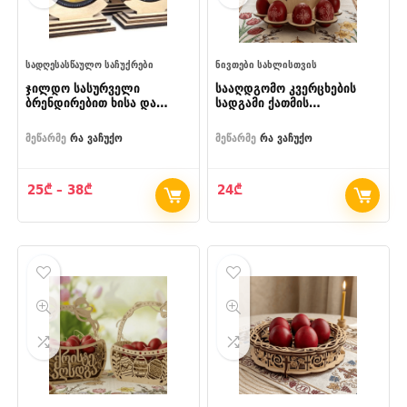
ᲡᲐᲓᲦᲔᲡᲐᲡᲬᲐᲣᲚᲝ ᲡᲐᲩᲣᲥᲠᲔᲑᲘ
ᲜᲘᲕᲗᲔᲑᲘ ᲡᲐᲮᲚᲘᲡᲗᲕᲘᲡ
ჯილდო სასურველი
სააღდგომო კვერცხების
ბრენდირებით ხისა და
სადგამი ქათმის
ორგმინის კომბინაციით
დეკორაციით
მეწარმე
რა ვაჩუქო
მეწარმე
რა ვაჩუქო
Price
25
₾
–
38
₾
24
₾
range:
25₾
through
38₾
- 35%