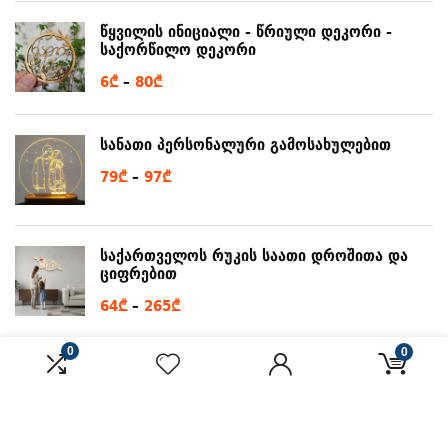
through
წყვილის ინიციალი - წრიული დეკორი -
8₾
საქორწილო დეკორი
Price
6
₾
–
80
₾
range:
6₾
სანათი პერსონალური გამოსახულებით
through
Price
79
₾
–
97
₾
80₾
range:
79₾
through
საქართველოს რუკის საათი დროშითა და
ციფრებით
97₾
Price
64
₾
–
265
₾
range:
64₾
0
0
საქართველოს რუკის ფორმის დეკორაცია
through
ჭიქების საკიდით
265₾
Price
72
₾
–
128
₾
range:
Buy 10 to get 9% discount