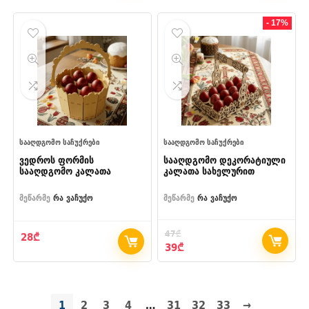
- 17%
ᲡᲐᲐᲦᲓᲒᲝᲛᲝ ᲡᲐᲩᲣᲥᲠᲔᲑᲘ
ᲡᲐᲐᲦᲓᲒᲝᲛᲝ ᲡᲐᲩᲣᲥᲠᲔᲑᲘ
ვედროს ფორმის
სააღდგომო დეკორატიული
სააღდგომო კალათა
კალათა სახელურით
მეწარმე
რა ვაჩუქო
მეწარმე
რა ვაჩუქო
47
₾
28
₾
Original
Current
39
₾
price
price
was:
is:
47₾.
39₾.
1
2
3
4
…
31
32
33
→