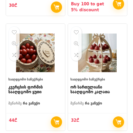
range:
Buy 100 to get
30
₾
5₾
5% discount
through
28₾
ᲡᲐᲐᲦᲓᲒᲝᲛᲝ ᲡᲐᲩᲣᲥᲠᲔᲑᲘ
ᲡᲐᲐᲦᲓᲒᲝᲛᲝ ᲡᲐᲩᲣᲥᲠᲔᲑᲘ
კვერცხის ფორმის
ორ სართულიანი
სააღდგომო ყუთი
სააღდგომო კალათა
მეწარმე
რა ვაჩუქო
მეწარმე
რა ვაჩუქო
44
₾
32
₾