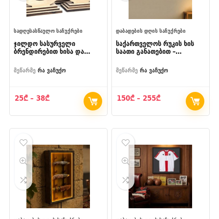
ᲡᲐᲓᲦᲔᲡᲐᲡᲬᲐᲣᲚᲝ ᲡᲐᲩᲣᲥᲠᲔᲑᲘ
ᲓᲐᲑᲐᲓᲔᲑᲘᲡ ᲓᲦᲘᲡ ᲡᲐᲩᲣᲥᲠᲔᲑᲘ
ჯილდო სასურველი
საქართველოს რუკის ხის
ბრენდირებით ხისა და
საათი განათებით –
ორგმინის კომბინაციით
ორდონიანი LED დეკორი
მეწარმე
რა ვაჩუქო
მეწარმე
რა ვაჩუქო
Price
Price
25
₾
–
38
₾
150
₾
–
255
₾
range:
range:
25₾
150₾
through
through
38₾
255₾
- 35%