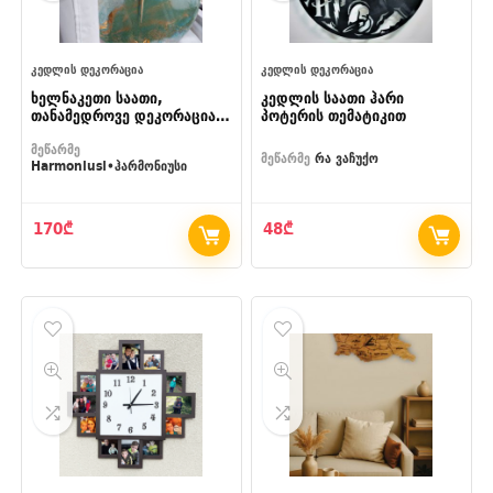
ᲙᲔᲓᲚᲘᲡ ᲓᲔᲙᲝᲠᲐᲪᲘᲐ
ᲙᲔᲓᲚᲘᲡ ᲓᲔᲙᲝᲠᲐᲪᲘᲐ
ხელნაკეთი საათი,
კედლის საათი ჰარი
თანამედროვე დეკორაცია
პოტერის თემატიკით
სახლისთვის
მეწარმე
მეწარმე
რა ვაჩუქო
Harmoniusi•ჰარმონიუსი
170
₾
48
₾
- 35%