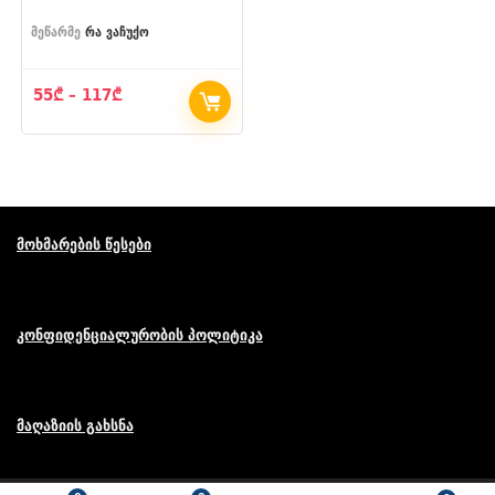
მეწარმე
რა ვაჩუქო
Price
55
₾
–
117
₾
range:
55₾
through
117₾
მოხმარების წესები
კონფიდენციალურობის პოლიტიკა
მაღაზიის გახსნა