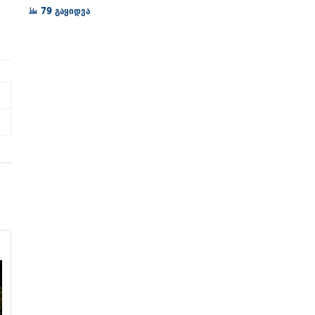
72₾
79 გაყიდვა
through
128₾