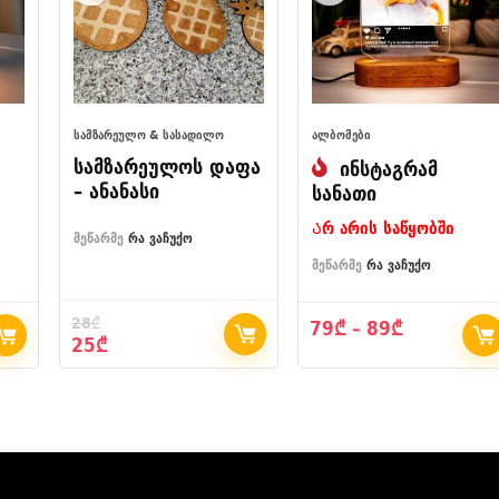
ᲡᲐᲛᲖᲐᲠᲔᲣᲚᲝ & ᲡᲐᲡᲐᲓᲘᲚᲝ
ᲐᲚᲑᲝᲛᲔᲑᲘ
სამზარეულოს დაფა
ინსტაგრამ
– ანანასი
სანათი
Არ არის საწყობში
მეწარმე
რა ვაჩუქო
მეწარმე
რა ვაჩუქო
28
₾
Price
79
₾
–
89
₾
Original
Current
25
₾
range:
price
price
79₾
was:
is:
through
28₾.
25₾.
89₾