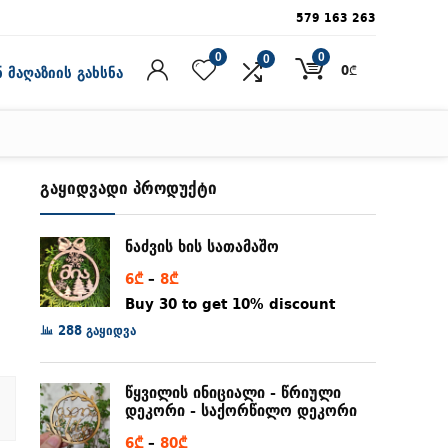
579 163 263
0
0
0
0
₾
 მაღაზიის გახსნა
გაყიდვადი პროდუქტი
ნაძვის ხის სათამაშო
Price
6
₾
–
8
₾
range:
Buy 30 to get 10% discount
6₾
288 გაყიდვა
through
8₾
წყვილის ინიციალი - წრიული
დეკორი - საქორწილო დეკორი
Price
6
₾
–
80
₾