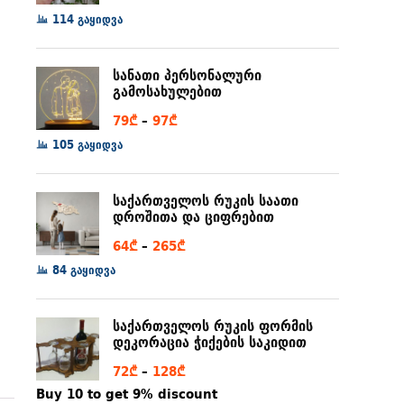
range:
114 გაყიდვა
6₾
through
სანათი პერსონალური
80₾
გამოსახულებით
Price
79
₾
–
97
₾
range:
105 გაყიდვა
79₾
through
საქართველოს რუკის საათი
97₾
დროშითა და ციფრებით
Price
64
₾
–
265
₾
range:
84 გაყიდვა
64₾
through
საქართველოს რუკის ფორმის
265₾
დეკორაცია ჭიქების საკიდით
Price
72
₾
–
128
₾
range:
Buy 10 to get 9% discount