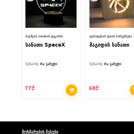
ᲑᲐᲕᲨᲕᲘᲡ ᲝᲗᲐᲮᲘᲡ ᲓᲔᲙᲝᲠᲘ
ᲓᲐᲑᲐᲓᲔᲑᲘᲡ ᲓᲦᲘᲡ ᲡᲐᲩᲣᲥᲠᲔᲑᲘ
სანათი SpaceX
მაგიდის სანათი
მეწარმე
რა ვაჩუქო
მეწარმე
რა ვაჩუქო
77
₾
68
₾
მოხმარების წესები