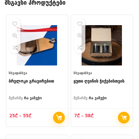
მსგავსი პროდუქტები
ᲡᲮᲕᲐᲓᲐᲡᲮᲕᲐ
ᲡᲮᲕᲐᲓᲐᲡᲮᲕᲐ
ბრელოკი გრავირებით
ყუთი ღვინის ჭიქებისთვის
მეწარმე
რა ვაჩუქო
მეწარმე
რა ვაჩუქო
Price
Price
25
₾
–
55
₾
7
₾
–
58
₾
range:
range:
25₾
7₾
through
through