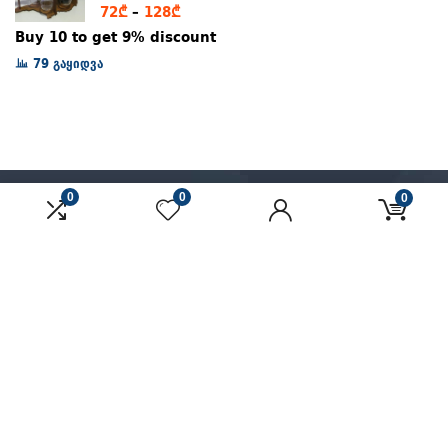
Price
72
₾
–
128
₾
range:
Buy 10 to get 9% discount
72₾
79 გაყიდვა
through
128₾
0
0
0
მოხმარების წესები
კონფიდენციალურობის პოლიტიკა
მაღაზიის გახსნა
© ყველა უფლება დაცულია.