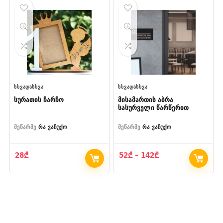
55₾
58₾
ᲡᲮᲕᲐᲓᲐᲡᲮᲕᲐ
ᲡᲮᲕᲐᲓᲐᲡᲮᲕᲐ
სურათის ჩარჩო
მისამართის აბრა
სასურველი წარწერით
მეწარმე
რა ვაჩუქო
მეწარმე
რა ვაჩუქო
Price
28
₾
52
₾
–
142
₾
range:
52₾
through
142₾