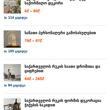
საქორწილო დეკორი
Price
6
₾
–
80
₾
range:
114 გაყიდვა
6₾
through
სანათი პერსონალური გამოსახულებით
80₾
Price
79
₾
–
97
₾
range:
105 გაყიდვა
79₾
through
97₾
საქართველოს რუკის საათი დროშითა და
ციფრებით
Price
64
₾
–
265
₾
range:
84 გაყიდვა
64₾
through
საქართველოს რუკის ფორმის დეკორაცია
265₾
ჭიქების საკიდით