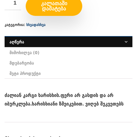
ᲙᲐᲚᲐᲗᲐᲨᲘ
ᲓᲐᲛᲐᲢᲔᲑᲐ
კატეგორია:
სხვადასხვა
აღწერა
მიმოხილვა (0)
მდებარეობა
მეტი პროდუქტი
ძალიან კარგი ხარისხის.ფერი არ გასდის და არ
იბურკლება.ხარისხიანი ზმეიკებით. ვიღებ შეკვეთებს