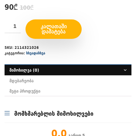
Original
Current
90
₾
100
₾
price
price
was:
is:
ᲙᲐᲚᲐᲗᲐᲨᲘ
100₾.
90₾.
ᲓᲐᲛᲐᲢᲔᲑᲐ
SKU:
2114321026
კატეგორია:
სხვადასხვა
მიმოხილვა (0)
მდებარეობა
მეტი პროდუქტი
მომხმარებლის მიმოხილვები
0.0
გარეთ 5