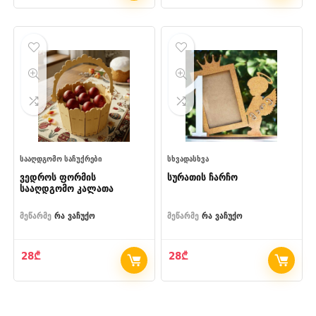
price
price
was:
is:
80₾.
60₾.
ᲡᲐᲐᲦᲓᲒᲝᲛᲝ ᲡᲐᲩᲣᲥᲠᲔᲑᲘ
ᲡᲮᲕᲐᲓᲐᲡᲮᲕᲐ
ვედროს ფორმის
სურათის ჩარჩო
სააღდგომო კალათა
მეწარმე
რა ვაჩუქო
მეწარმე
რა ვაჩუქო
28
₾
28
₾