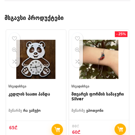
მსგავსი პროდუქტები
- 25%
ᲡᲮᲕᲐᲓᲐᲡᲮᲕᲐ
ᲡᲮᲕᲐᲓᲐᲡᲮᲕᲐ
კედლის საათი პანდა
მთვარეს ფორმის სამაჯური
Silver
მეწარმე
რა ვაჩუქო
მეწარმე
ეპოთეონი
80
₾
65
₾
Original
Current
60
₾