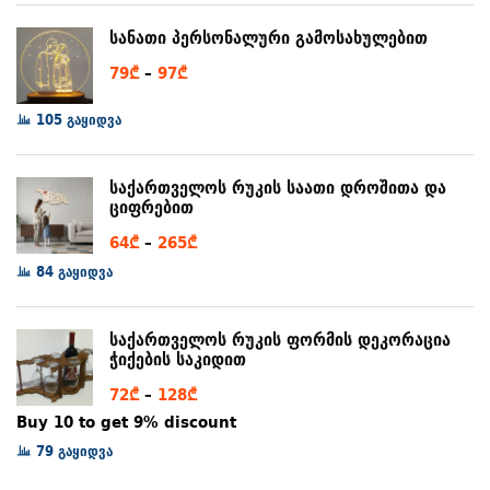
through
სანათი პერსონალური გამოსახულებით
80₾
Price
79
₾
–
97
₾
range:
105 გაყიდვა
79₾
through
97₾
საქართველოს რუკის საათი დროშითა და
ციფრებით
Price
64
₾
–
265
₾
range:
84 გაყიდვა
64₾
through
საქართველოს რუკის ფორმის დეკორაცია
265₾
ჭიქების საკიდით
Price
72
₾
–
128
₾
range:
Buy 10 to get 9% discount
72₾
79 გაყიდვა
through