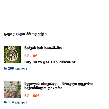
გაყიდვადი პროდუქტი
ნაძვის ხის სათამაშო
Price
6
₾
–
8
₾
range:
Buy 30 to get 10% discount
6₾
288 გაყიდვა
through
8₾
წყვილის ინიციალი - წრიული დეკორი -
საქორწილო დეკორი
Price
6
₾
–
80
₾
range:
114 გაყიდვა
6₾