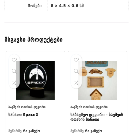
ზომები
8 × 4.5 × 0.6 სმ
მსგავსი პროდუქტები
ᲑᲐᲕᲨᲕᲘᲡ ᲝᲗᲐᲮᲘᲡ ᲓᲔᲙᲝᲠᲘ
ᲑᲐᲕᲨᲕᲘᲡ ᲝᲗᲐᲮᲘᲡ ᲓᲔᲙᲝᲠᲘ
სანათი SpaceX
საბავშვო დეკორი – ბავშვის
ოთახის სანათი
მეწარმე
რა ვაჩუქო
მეწარმე
რა ვაჩუქო