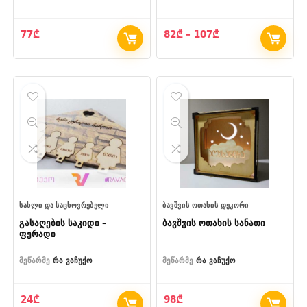
Price
77
₾
82
₾
–
107
₾
range:
82₾
through
107₾
ᲡᲐᲮᲚᲘ ᲓᲐ ᲡᲐᲪᲮᲝᲕᲠᲔᲑᲔᲚᲘ
ᲑᲐᲕᲨᲕᲘᲡ ᲝᲗᲐᲮᲘᲡ ᲓᲔᲙᲝᲠᲘ
გასაღების საკიდი –
ბავშვის ოთახის სანათი
ფერადი
მეწარმე
რა ვაჩუქო
მეწარმე
რა ვაჩუქო
24
₾
98
₾