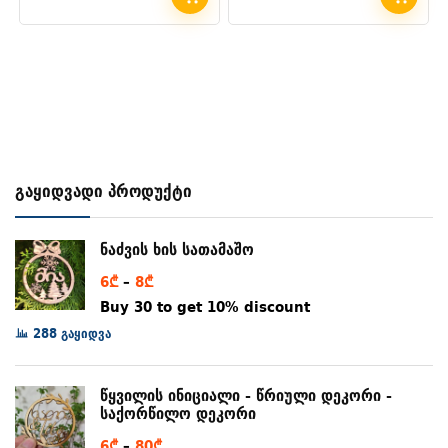
გაყიდვადი პროდუქტი
ნაძვის ხის სათამაშო
Price
6
₾
–
8
₾
range:
Buy 30 to get 10% discount
6₾
288 გაყიდვა
through
8₾
წყვილის ინიციალი - წრიული დეკორი -
საქორწილო დეკორი
Price
6
₾
–
80
₾