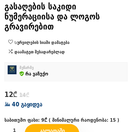
გასაღების საკიდი
ნუმერაციისა და ლოგოს
გრავირებით
Სურვილების სიაში დამატება
დაამატეთ შესადარებლად
მეწარმე
რა ვაჩუქო
Original
Current
12
₾
14
₾
price
price
40 გაყიდვა
was:
is:
14₾.
12₾.
საბითუმო ფასი:
9
₾
( მინიმალური რაოდენობა:
15
)
ᲙᲐᲚᲐᲗᲐᲨᲘ