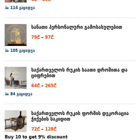
range:
114 გაყიდვა
6₾
through
სანათი პერსონალური გამოსახულებით
80₾
Price
79
₾
–
97
₾
range:
105 გაყიდვა
79₾
through
97₾
საქართველოს რუკის საათი დროშითა და
ციფრებით
Price
64
₾
–
265
₾
range:
84 გაყიდვა
64₾
through
საქართველოს რუკის ფორმის დეკორაცია
265₾
ჭიქების საკიდით
Price
72
₾
–
128
₾
range:
Buy 10 to get 9% discount