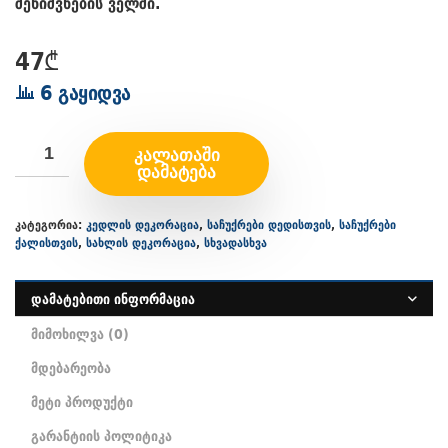
შენიშვნების ველში.
47
₾
6 გაყიდვა
ᲙᲐᲚᲐᲗᲐᲨᲘ
ᲓᲐᲛᲐᲢᲔᲑᲐ
კატეგორია:
კედლის დეკორაცია
,
საჩუქრები დედისთვის
,
საჩუქრები
ქალისთვის
,
სახლის დეკორაცია
,
სხვადასხვა
დამატებითი ინფორმაცია
მიმოხილვა (0)
მდებარეობა
მეტი პროდუქტი
გარანტიის პოლიტიკა