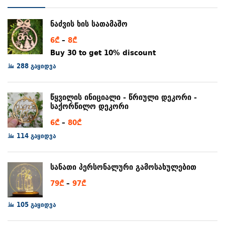
ნაძვის ხის სათამაშო
Price
6
₾
–
8
₾
range:
Buy 30 to get 10% discount
6₾
288 გაყიდვა
through
8₾
წყვილის ინიციალი - წრიული დეკორი -
საქორწილო დეკორი
Price
6
₾
–
80
₾
range:
114 გაყიდვა
6₾
through
სანათი პერსონალური გამოსახულებით
80₾
Price
79
₾
–
97
₾
range:
105 გაყიდვა
79₾
through