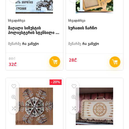
ᲡᲮᲕᲐᲓᲐᲡᲮᲕᲐ
ᲡᲮᲕᲐᲓᲐᲡᲮᲕᲐ
მაღალი სიზუსტის
სურათის ჩარჩო
პოლიესტერის სტენსილი –
1 მიკრონი,
ინდივიდუალური დიზაინით
მეწარმე
რა ვაჩუქო
მეწარმე
რა ვაჩუქო
(130×90 სმ)
80
₾
28
₾
Original
Current
32
₾
price
price
was:
is:
80₾.
32₾.
- 20%