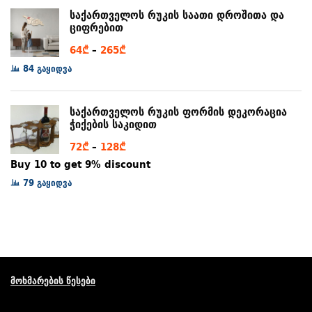
97₾
საქართველოს რუკის საათი დროშითა და
ციფრებით
Price
64
₾
–
265
₾
range:
84 გაყიდვა
64₾
through
საქართველოს რუკის ფორმის დეკორაცია
265₾
ჭიქების საკიდით
Price
72
₾
–
128
₾
range:
Buy 10 to get 9% discount
72₾
79 გაყიდვა
through
128₾
მოხმარების წესები