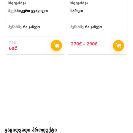
ᲡᲮᲕᲐᲓᲐᲡᲮᲕᲐ
ᲡᲮᲕᲐᲓᲐᲡᲮᲕᲐ
მექანიკური ყვავილი
ნარდი
მეწარმე
რა ვაჩუქო
მეწარმე
რა ვაჩუქო
75
₾
Price
270
₾
–
290
₾
Original
Current
60
₾
range:
price
price
270₾
was:
is:
through
75₾.
60₾.
290₾
გაყიდვადი პროდუქტი