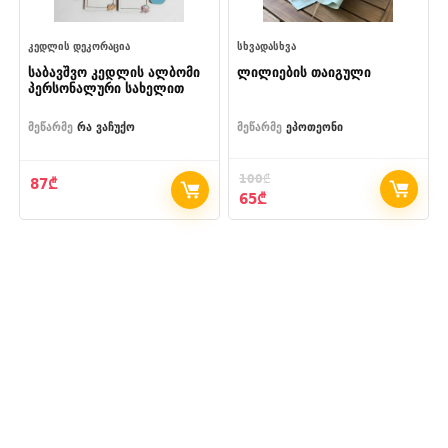
ᲙᲔᲓᲚᲘᲡ ᲓᲔᲙᲝᲠᲐᲪᲘᲐ
ᲡᲮᲕᲐᲓᲐᲡᲮᲕᲐ
საბავშვო კედლის ალბომი
ლილიების თაიგული
პერსონალური სახელით
მეწარმე
რა ვაჩუქო
მეწარმე
ეპოთეონი
100
₾
87
₾
Original
Current
65
₾
price
price
was:
is:
100₾.
65₾.