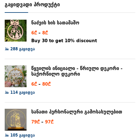
გაყიდვადი პროდუქტი
ნაძვის ხის სათამაშო
Price
6
₾
–
8
₾
range:
Buy 30 to get 10% discount
6₾
288 გაყიდვა
through
8₾
წყვილის ინიციალი - წრიული დეკორი -
საქორწილო დეკორი
Price
6
₾
–
80
₾
range:
114 გაყიდვა
6₾
through
სანათი პერსონალური გამოსახულებით
80₾
Price
79
₾
–
97
₾
range:
105 გაყიდვა
79₾