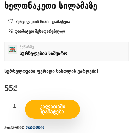
ხელთნაკეთი სილამაზე
Სურვილების სიაში დამატება
დაამატეთ შესადარებლად
მეწარმე
სურნელების სამყარო
სურნელოვანი ფერადი სანთლის ვარდები!
55
₾
ᲙᲐᲚᲐᲗᲐᲨᲘ
ᲓᲐᲛᲐᲢᲔᲑᲐ
კატეგორია:
სხვადასხვა