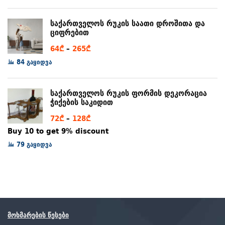
through
97₾
საქართველოს რუკის საათი დროშითა და
ციფრებით
Price
64
₾
–
265
₾
range:
84 გაყიდვა
64₾
through
საქართველოს რუკის ფორმის დეკორაცია
265₾
ჭიქების საკიდით
Price
72
₾
–
128
₾
range:
Buy 10 to get 9% discount
72₾
79 გაყიდვა
through
128₾
მოხმარების წესები