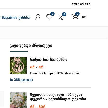
579 163 263
0
0
0
0
₾
 მაღაზიის გახსნა
გაყიდვადი პროდუქტი
ნაძვის ხის სათამაშო
Price
6
₾
–
8
₾
range:
Buy 30 to get 10% discount
6₾
288 გაყიდვა
through
8₾
წყვილის ინიციალი - წრიული
დეკორი - საქორწილო დეკორი
Price
6
₾
–
80
₾