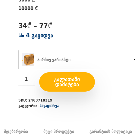
10000 ₾
Price
34
₾
–
77
₾
range:
4 გაყიდვა
34₾
through
77₾
აირჩიე ვარიანტი
ᲙᲐᲚᲐᲗᲐᲨᲘ
ᲓᲐᲛᲐᲢᲔᲑᲐ
SKU:
2463718319
კატეგორია:
სხვადასხვა
მდებარეობა
მეტი პროდუქტი
გარანტიის პოლიტიკა