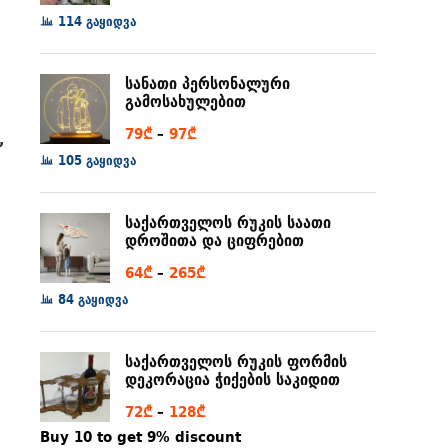
range:
114 გაყიდვა
6₾
through
სანათი პერსონალური
80₾
გამოსახულებით
Price
79
₾
–
97
₾
,
range:
105 გაყიდვა
79₾
through
საქართველოს რუკის საათი
97₾
დროშითა და ციფრებით
Price
64
₾
–
265
₾
range:
84 გაყიდვა
64₾
through
საქართველოს რუკის ფორმის
265₾
დეკორაცია ჭიქების საკიდით
Price
72
₾
–
128
₾
range:
Buy 10 to get 9% discount