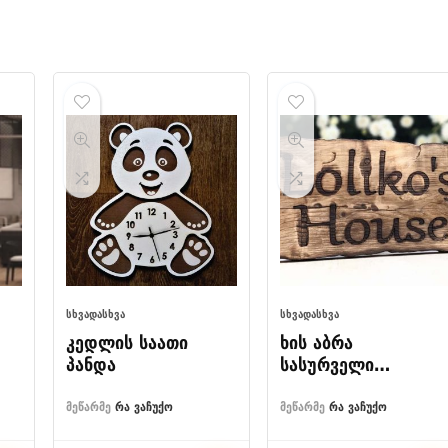
ᲡᲮᲕᲐᲓᲐᲡᲮᲕᲐ
ᲡᲮᲕᲐᲓᲐᲡᲮᲕᲐ
კედლის საათი
ხის აბრა
პანდა
სასურველი
გრავირებით
მეწარმე
რა ვაჩუქო
მეწარმე
რა ვაჩუქო