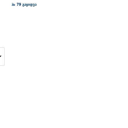
72₾
79 გაყიდვა
through
128₾