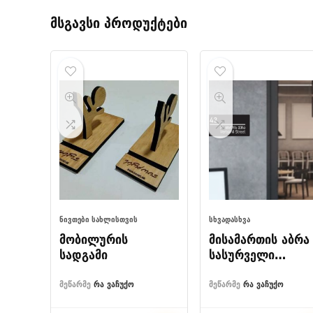
მსგავსი პროდუქტები
ᲜᲘᲕᲗᲔᲑᲘ ᲡᲐᲮᲚᲘᲡᲗᲕᲘᲡ
ᲡᲮᲕᲐᲓᲐᲡᲮᲕᲐ
მობილურის
მისამართის აბრა
სადგამი
სასურველი
წარწერით
მეწარმე
რა ვაჩუქო
მეწარმე
რა ვაჩუქო