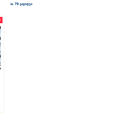
72₾
79 გაყიდვა
through
128₾
!