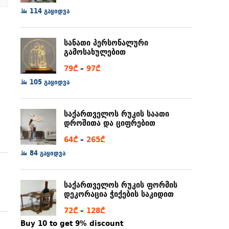
range:
114 გაყიდვა
6₾
through
სანათი პერსონალური
80₾
გამოსახულებით
Price
79
₾
–
97
₾
range:
105 გაყიდვა
79₾
through
საქართველოს რუკის საათი
97₾
დროშითა და ციფრებით
Price
64
₾
–
265
₾
range:
84 გაყიდვა
64₾
through
საქართველოს რუკის ფორმის
265₾
დეკორაცია ჭიქების საკიდით
Price
72
₾
–
128
₾
range:
Buy 10 to get 9% discount