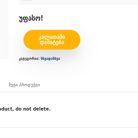
უფასო!
ᲙᲐᲚᲐᲗᲐᲨᲘ
ᲓᲐᲛᲐᲢᲔᲑᲐ
კატეგორია:
სხვადასხვა
მეტი პროდუქტი
duct, do not delete.