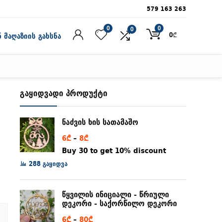
579 163 263
0
0
0
0
₾
 მაღაზიის გახსნა
გაყიდვადი პროდუქტი
ნაძვის ხის სათამაშო
Price
6
₾
–
8
₾
range:
Buy 30 to get 10% discount
6₾
288 გაყიდვა
through
8₾
წყვილის ინიციალი - წრიული
დეკორი - საქორწილო დეკორი
Price
6
₾
–
80
₾