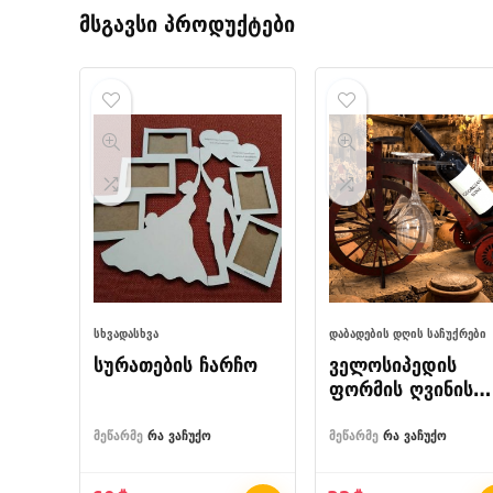
მსგავსი პროდუქტები
ᲡᲮᲕᲐᲓᲐᲡᲮᲕᲐ
ᲓᲐᲑᲐᲓᲔᲑᲘᲡ ᲓᲦᲘᲡ ᲡᲐᲩᲣᲥᲠᲔᲑᲘ
სურათების ჩარჩო
ველოსიპედის
ფორმის ღვინის
სადგამი
მეწარმე
რა ვაჩუქო
მეწარმე
რა ვაჩუქო