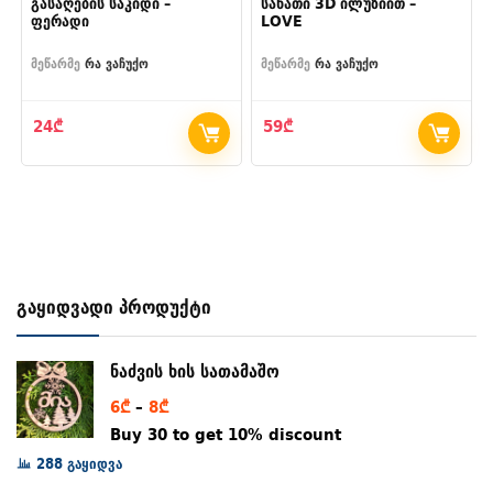
გასაღების საკიდი –
სანათი 3D ილუზიით –
ფერადი
LOVE
მეწარმე
რა ვაჩუქო
მეწარმე
რა ვაჩუქო
24
₾
59
₾
გაყიდვადი პროდუქტი
ნაძვის ხის სათამაშო
Price
6
₾
–
8
₾
range:
Buy 30 to get 10% discount
6₾
288 გაყიდვა
through