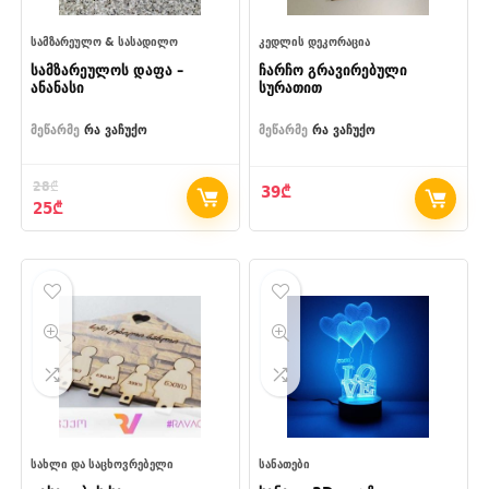
ᲡᲐᲛᲖᲐᲠᲔᲣᲚᲝ & ᲡᲐᲡᲐᲓᲘᲚᲝ
ᲙᲔᲓᲚᲘᲡ ᲓᲔᲙᲝᲠᲐᲪᲘᲐ
სამზარეულოს დაფა –
ჩარჩო გრავირებული
ანანასი
სურათით
მეწარმე
რა ვაჩუქო
მეწარმე
რა ვაჩუქო
28
₾
39
₾
Original
Current
25
₾
price
price
was:
is:
28₾.
25₾.
ᲡᲐᲮᲚᲘ ᲓᲐ ᲡᲐᲪᲮᲝᲕᲠᲔᲑᲔᲚᲘ
ᲡᲐᲜᲐᲗᲔᲑᲘ