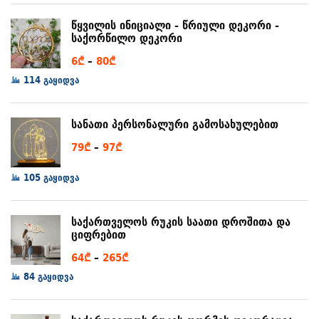
8₾
წყვილის ინიციალი - წრიული დეკორი -
საქორწილო დეკორი
Price
6
₾
–
80
₾
range:
114 გაყიდვა
6₾
through
სანათი პერსონალური გამოსახულებით
80₾
Price
79
₾
–
97
₾
range:
105 გაყიდვა
79₾
through
97₾
საქართველოს რუკის საათი დროშითა და
ციფრებით
Price
64
₾
–
265
₾
range:
84 გაყიდვა
64₾
through