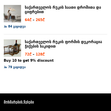
97₾
საქართველოს რუკის საათი დროშითა და
ციფრებით
Price
64
₾
–
265
₾
range:
84 გაყიდვა
64₾
through
საქართველოს რუკის ფორმის დეკორაცია
265₾
ჭიქების საკიდით
Price
72
₾
–
128
₾
range:
Buy 10 to get 9% discount
72₾
79 გაყიდვა
through
128₾
მოხმარების წესები