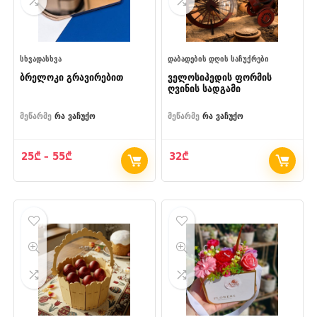
ᲡᲮᲕᲐᲓᲐᲡᲮᲕᲐ
ᲓᲐᲑᲐᲓᲔᲑᲘᲡ ᲓᲦᲘᲡ ᲡᲐᲩᲣᲥᲠᲔᲑᲘ
ბრელოკი გრავირებით
ველოსიპედის ფორმის
ღვინის სადგამი
მეწარმე
რა ვაჩუქო
მეწარმე
რა ვაჩუქო
Price
25
₾
–
55
₾
32
₾
range:
25₾
through
55₾