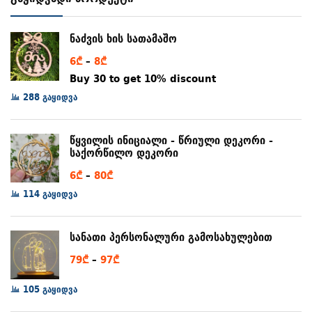
ნაძვის ხის სათამაშო
Price
6
₾
–
8
₾
range:
Buy 30 to get 10% discount
6₾
288 გაყიდვა
through
8₾
წყვილის ინიციალი - წრიული დეკორი -
საქორწილო დეკორი
Price
6
₾
–
80
₾
range:
114 გაყიდვა
6₾
through
სანათი პერსონალური გამოსახულებით
80₾
Price
79
₾
–
97
₾
range:
105 გაყიდვა
79₾
through