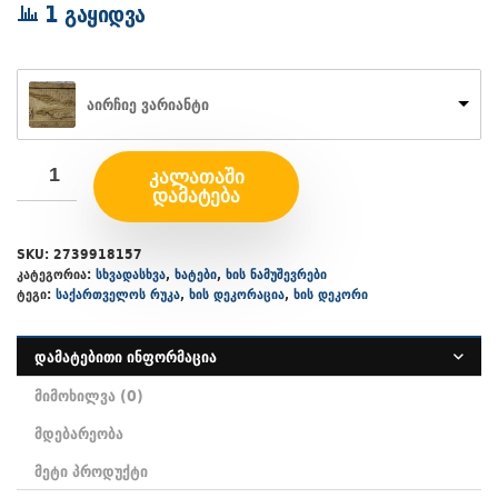
range:
1 გაყიდვა
400₾
through
600₾
აირჩიე ვარიანტი
ᲙᲐᲚᲐᲗᲐᲨᲘ
ᲓᲐᲛᲐᲢᲔᲑᲐ
SKU:
2739918157
კატეგორია:
სხვადასხვა
,
ხატები
,
ხის ნამუშევრები
ტეგი:
საქართველოს რუკა
,
ხის დეკორაცია
,
ხის დეკორი
დამატებითი ინფორმაცია
მიმოხილვა (0)
მდებარეობა
მეტი პროდუქტი