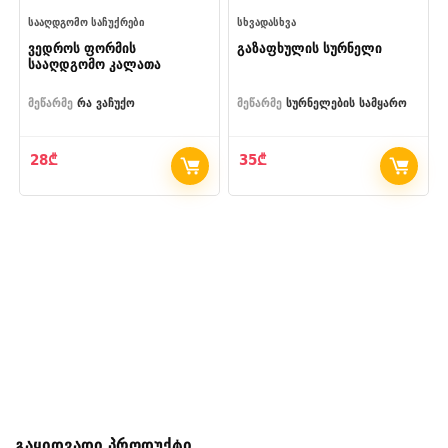
ᲡᲐᲐᲦᲓᲒᲝᲛᲝ ᲡᲐᲩᲣᲥᲠᲔᲑᲘ
ᲡᲮᲕᲐᲓᲐᲡᲮᲕᲐ
ვედროს ფორმის
გაზაფხულის სურნელი
სააღდგომო კალათა
მეწარმე
რა ვაჩუქო
მეწარმე
სურნელების სამყარო
28
₾
35
₾
გაყიდვადი პროდუქტი