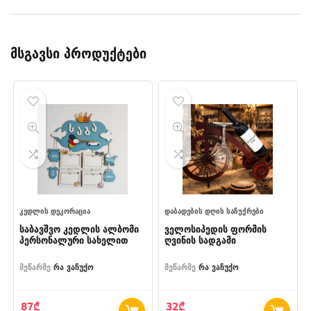
მსგავსი პროდუქტები
ᲙᲔᲓᲚᲘᲡ ᲓᲔᲙᲝᲠᲐᲪᲘᲐ
ᲓᲐᲑᲐᲓᲔᲑᲘᲡ ᲓᲦᲘᲡ ᲡᲐᲩᲣᲥᲠᲔᲑᲘ
საბავშვო კედლის ალბომი
ველოსიპედის ფორმის
პერსონალური სახელით
ღვინის სადგამი
მეწარმე
რა ვაჩუქო
მეწარმე
რა ვაჩუქო
87
₾
32
₾