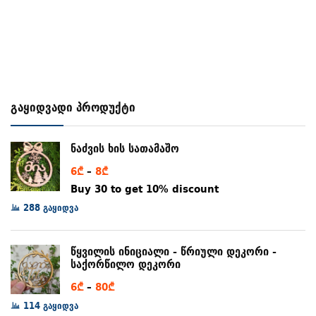
142₾
გაყიდვადი პროდუქტი
ნაძვის ხის სათამაშო
Price
6
₾
–
8
₾
range:
Buy 30 to get 10% discount
6₾
288 გაყიდვა
through
8₾
წყვილის ინიციალი - წრიული დეკორი -
საქორწილო დეკორი
Price
6
₾
–
80
₾
range:
114 გაყიდვა