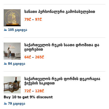
6₾
through
სანათი პერსონალური გამოსახულებით
80₾
Price
79
₾
–
97
₾
range:
105 გაყიდვა
79₾
through
97₾
საქართველოს რუკის საათი დროშითა და
ციფრებით
Price
64
₾
–
265
₾
range:
84 გაყიდვა
64₾
through
საქართველოს რუკის ფორმის დეკორაცია
265₾
ჭიქების საკიდით
Price
72
₾
–
128
₾
range:
Buy 10 to get 9% discount
72₾
79 გაყიდვა
through