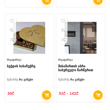
ᲡᲮᲕᲐᲓᲐᲡᲮᲕᲐ
ᲡᲮᲕᲐᲓᲐᲡᲮᲕᲐ
ბეჭდის სასაჩუქრე
მისამართის აბრა
სასურველი წარწერით
მეწარმე
რა ვაჩუქო
მეწარმე
რა ვაჩუქო
Price
30
₾
52
₾
–
142
₾
range:
52₾
through