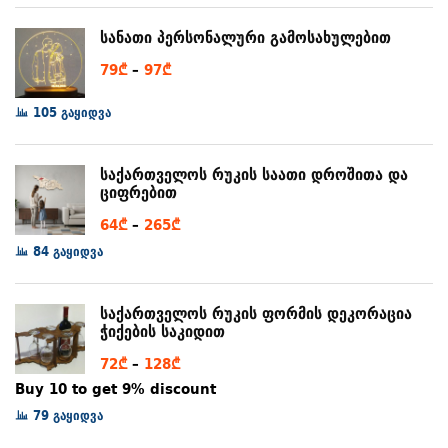
through
სანათი პერსონალური გამოსახულებით
80₾
Price
79
₾
–
97
₾
range:
105 გაყიდვა
79₾
through
97₾
საქართველოს რუკის საათი დროშითა და
ციფრებით
Price
64
₾
–
265
₾
range:
84 გაყიდვა
64₾
through
საქართველოს რუკის ფორმის დეკორაცია
265₾
ჭიქების საკიდით
Price
72
₾
–
128
₾
range:
Buy 10 to get 9% discount
72₾
79 გაყიდვა
through