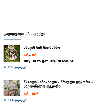
გაყიდვადი პროდუქტი
ნაძვის ხის სათამაშო
Price
6
₾
–
8
₾
range:
Buy 30 to get 10% discount
6₾
288 გაყიდვა
through
8₾
წყვილის ინიციალი - წრიული დეკორი -
საქორწილო დეკორი
Price
6
₾
–
80
₾
range:
114 გაყიდვა
6₾