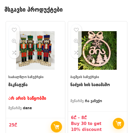
მსგავსი პროდუქტები
ᲡᲐᲐᲮᲐᲚᲬᲚᲝ ᲡᲐᲩᲣᲥᲠᲔᲑᲘ
ᲑᲐᲕᲨᲕᲘᲡ ᲡᲐᲩᲣᲥᲠᲔᲑᲘ
მაკნატუნა
ნაძვის ხის სათამაშო
Არ არის საწყობში
მეწარმე
რა ვაჩუქო
მეწარმე
dane
Price
6
₾
–
8
₾
range:
Buy 30 to get
25
₾
6₾
10% discount