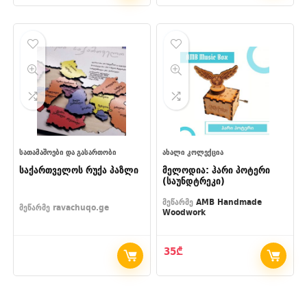
through
8₾
ᲡᲐᲗᲐᲛᲐᲨᲝᲔᲑᲘ ᲓᲐ ᲒᲐᲡᲐᲠᲗᲝᲑᲘ
ᲐᲮᲐᲚᲘ ᲙᲝᲚᲔᲥᲪᲘᲐ
საქართველოს რუქა პაზლი
მელოდია: ჰარი პოტერი
(საუნდტრეკი)
მეწარმე
AMB Handmade
მეწარმე
ravachuqo.ge
Woodwork
35
₾