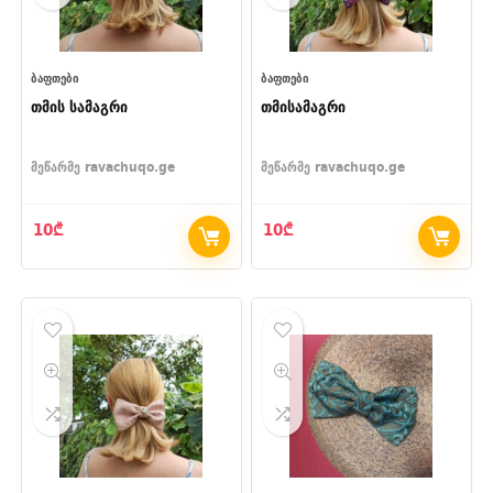
ᲑᲐᲤᲗᲔᲑᲘ
ᲑᲐᲤᲗᲔᲑᲘ
თმის სამაგრი
თმისამაგრი
მეწარმე
ravachuqo.ge
მეწარმე
ravachuqo.ge
10
₾
10
₾
- 35%