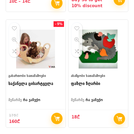
Price
10
₾
–
14
₾
6₾
10% discount
range:
through
10₾
8₾
through
14₾
- 9%
ᲒᲐᲡᲐᲠᲗᲝᲑᲘ ᲡᲐᲗᲐᲛᲐᲨᲝᲔᲑᲘ
ᲐᲡᲐᲬᲧᲝᲑᲘ ᲡᲐᲗᲐᲛᲐᲨᲝᲔᲑᲘ
საქანელა ცისარტყელა
ფაზლი ზღარბი
მეწარმე
რა ვაჩუქო
მეწარმე
რა ვაჩუქო
175
₾
18
₾
Original
Current
160
₾
price
price
was:
is: