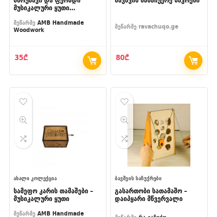
მბრუნავი და ფერადი
ბავშვის სასაჩუქრე ნაკრები
მუსიკალური ყუთი
საუნდტრეკით
მულტიპლიკაციური
მეწარმე
AMB Handmade
მეწარმე
ravachuqo.ge
Woodwork
ფილმიდან “მეფე ლომი”
????
35
₾
80
₾
ᲐᲮᲐᲚᲘ ᲙᲝᲚᲔᲥᲪᲘᲐ
ᲑᲐᲕᲨᲕᲘᲡ ᲡᲐᲩᲣᲥᲠᲔᲑᲘ
სამეფო კარის თამაშები –
გასართობი სათამაშო –
მუსიკალური ყუთი
დაიპყარი მწვერვალი
მეწარმე
AMB Handmade