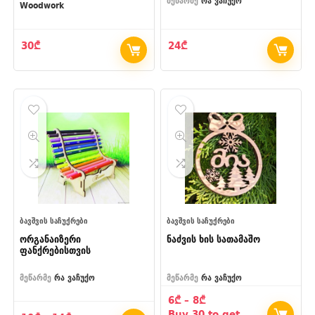
მეწარმე
რა ვაჩუქო
Woodwork
30
₾
24
₾
ᲑᲐᲕᲨᲕᲘᲡ ᲡᲐᲩᲣᲥᲠᲔᲑᲘ
ᲑᲐᲕᲨᲕᲘᲡ ᲡᲐᲩᲣᲥᲠᲔᲑᲘ
ორგანაიზერი
ნაძვის ხის სათამაშო
ფანქრებისთვის
მეწარმე
რა ვაჩუქო
მეწარმე
რა ვაჩუქო
Price
6
₾
–
8
₾
range:
Buy 30 to get