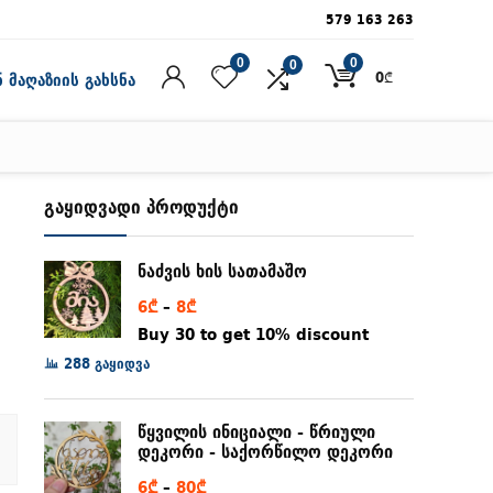
579 163 263
0
0
0
0
₾
 მაღაზიის გახსნა
გაყიდვადი პროდუქტი
ნაძვის ხის სათამაშო
Price
6
₾
–
8
₾
range:
Buy 30 to get 10% discount
6₾
288 გაყიდვა
through
8₾
წყვილის ინიციალი - წრიული
დეკორი - საქორწილო დეკორი
Price
6
₾
–
80
₾