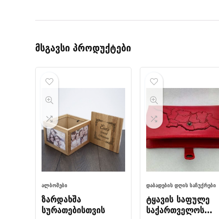
მსგავსი პროდუქტები
ᲐᲚᲑᲝᲛᲔᲑᲘ
ᲓᲐᲑᲐᲓᲔᲑᲘᲡ ᲓᲦᲘᲡ ᲡᲐᲩᲣᲥᲠᲔᲑᲘ
ზარდახშა
ტყავის საფულე
სურათებისთვის
საქართველოს