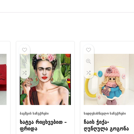
ᲑᲐᲕᲨᲕᲘᲡ ᲡᲐᲩᲣᲥᲠᲔᲑᲘ
ᲡᲐᲓᲦᲔᲡᲐᲡᲬᲐᲣᲚᲝ ᲡᲐᲩᲣᲥᲠᲔᲑᲘ
ხატვა რიცხვებით –
ჩაის ჭიქა-
ფრიდა
ღუნღულა გოგონა