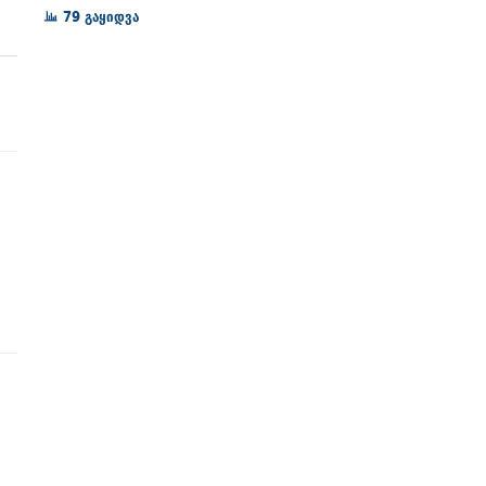
72₾
79 გაყიდვა
through
128₾