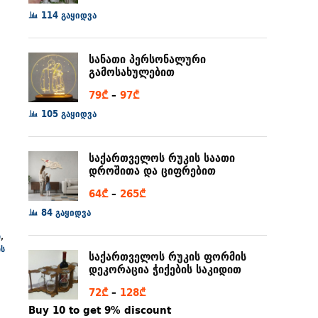
range:
114 გაყიდვა
6₾
through
სანათი პერსონალური
80₾
გამოსახულებით
Price
79
₾
–
97
₾
range:
105 გაყიდვა
79₾
through
საქართველოს რუკის საათი
97₾
დროშითა და ციფრებით
Price
64
₾
–
265
₾
range:
84 გაყიდვა
64₾
ი
,
through
ის
საქართველოს რუკის ფორმის
265₾
დეკორაცია ჭიქების საკიდით
Price
72
₾
–
128
₾
range:
Buy 10 to get 9% discount