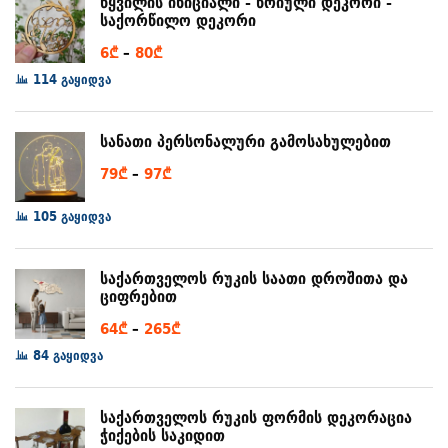
წყვილის ინიციალი - წრიული დეკორი -
საქორწილო დეკორი
Price
6
₾
–
80
₾
range:
114 გაყიდვა
6₾
through
სანათი პერსონალური გამოსახულებით
80₾
Price
79
₾
–
97
₾
range:
105 გაყიდვა
79₾
through
97₾
საქართველოს რუკის საათი დროშითა და
ციფრებით
Price
64
₾
–
265
₾
range:
84 გაყიდვა
64₾
through
საქართველოს რუკის ფორმის დეკორაცია
265₾
ჭიქების საკიდით