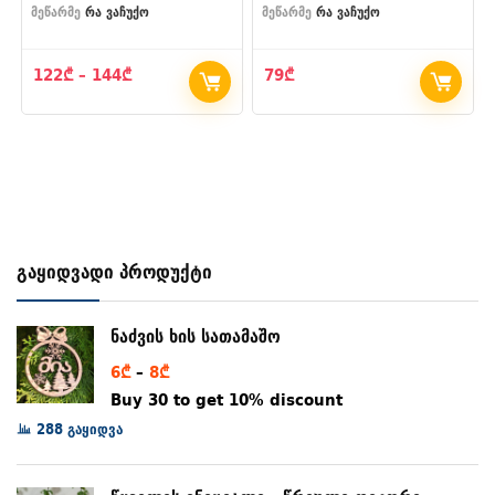
მეწარმე
რა ვაჩუქო
მეწარმე
რა ვაჩუქო
Price
122
₾
–
144
₾
79
₾
range:
122₾
through
144₾
გაყიდვადი პროდუქტი
ნაძვის ხის სათამაშო
Price
6
₾
–
8
₾
range:
Buy 30 to get 10% discount
6₾
288 გაყიდვა
through
8₾