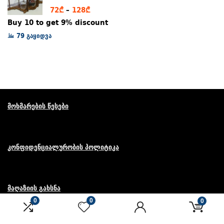
Price
72
₾
–
128
₾
range:
Buy 10 to get 9% discount
72₾
79 გაყიდვა
through
128₾
მოხმარების წესები
კონფიდენციალურობის პოლიტიკა
მაღაზიის გახსნა
0
0
0