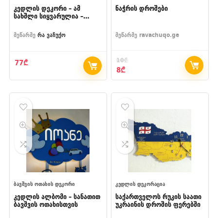
კედლის დეკორი – ამ
ნაჭრის დროშები
სახშლი სიყვარულია –
დიდი
მეწარმე
რა ვაჩუქო
მეწარმე
ravachuqo.ge
10
₾
77
₾
Original
Current
8
₾
price
price
was:
is:
10₾.
8₾.
ᲑᲐᲕᲨᲕᲘᲡ ᲝᲗᲐᲮᲘᲡ ᲓᲔᲙᲝᲠᲘ
ᲙᲔᲓᲚᲘᲡ ᲓᲔᲙᲝᲠᲐᲪᲘᲐ
კედლის ალბომი – სანათით
საქართველოს რუკის საათი
ბავშვის ოთახისთვის
უკრაინის დროშის ფერებში