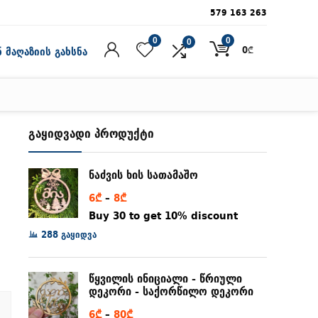
579 163 263
0
0
0
0
₾
 მაღაზიის გახსნა
გაყიდვადი პროდუქტი
ნაძვის ხის სათამაშო
Price
6
₾
–
8
₾
range:
Buy 30 to get 10% discount
6₾
288 გაყიდვა
through
8₾
წყვილის ინიციალი - წრიული
დეკორი - საქორწილო დეკორი
Price
6
₾
–
80
₾