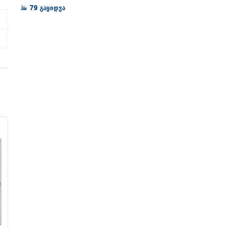
72₾
79 გაყიდვა
through
128₾