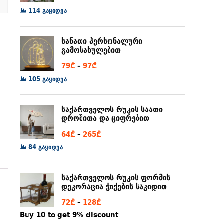
range:
114 გაყიდვა
6₾
through
სანათი პერსონალური
80₾
გამოსახულებით
Price
79
₾
–
97
₾
range:
105 გაყიდვა
79₾
through
საქართველოს რუკის საათი
97₾
დროშითა და ციფრებით
Price
64
₾
–
265
₾
range:
84 გაყიდვა
64₾
through
საქართველოს რუკის ფორმის
265₾
დეკორაცია ჭიქების საკიდით
Price
72
₾
–
128
₾
range:
Buy 10 to get 9% discount