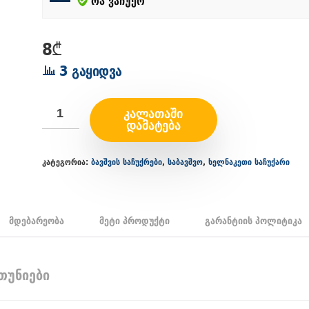
რა ვაჩუქო
8
₾
3 გაყიდვა
ᲙᲐᲚᲐᲗᲐᲨᲘ
ᲓᲐᲛᲐᲢᲔᲑᲐ
კატეგორია:
ბავშვის საჩუქრები
,
საბავშვო
,
ხელნაკეთი საჩუქარი
მდებარეობა
მეტი პროდუქტი
გარანტიის პოლიტიკა
თუნიები