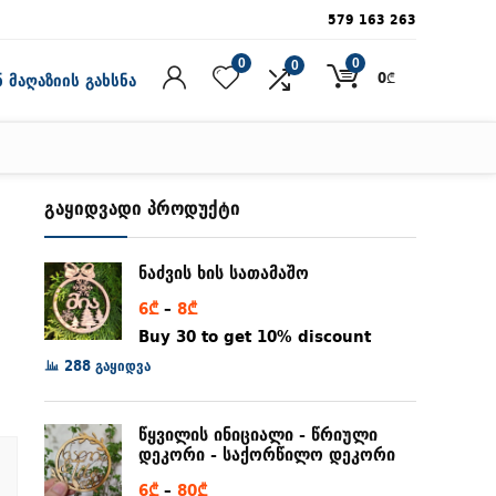
579 163 263
0
0
0
0
₾
 მაღაზიის გახსნა
გაყიდვადი პროდუქტი
ნაძვის ხის სათამაშო
Price
6
₾
–
8
₾
range:
Buy 30 to get 10% discount
6₾
288 გაყიდვა
through
8₾
წყვილის ინიციალი - წრიული
დეკორი - საქორწილო დეკორი
Price
6
₾
–
80
₾