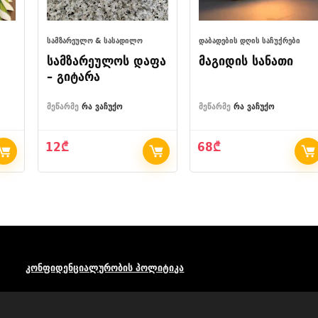
ᲡᲐᲛᲖᲐᲠᲔᲣᲚᲝ & ᲡᲐᲡᲐᲓᲘᲚᲝ
ᲓᲐᲑᲐᲓᲔᲑᲘᲡ ᲓᲦᲘᲡ ᲡᲐᲩᲣᲥᲠᲔᲑᲘ
სამზარეულოს დაფა
მაგიდის სანათი
– გიტარა
მეწარმე
რა ვაჩუქო
მეწარმე
რა ვაჩუქო
12
₾
68
₾
კონფიდენციალურობის პოლიტიკა