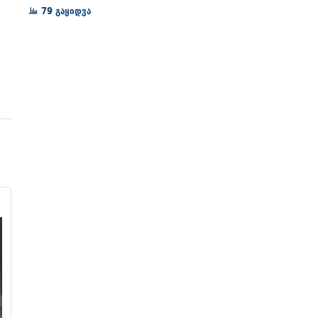
72₾
79 გაყიდვა
through
128₾