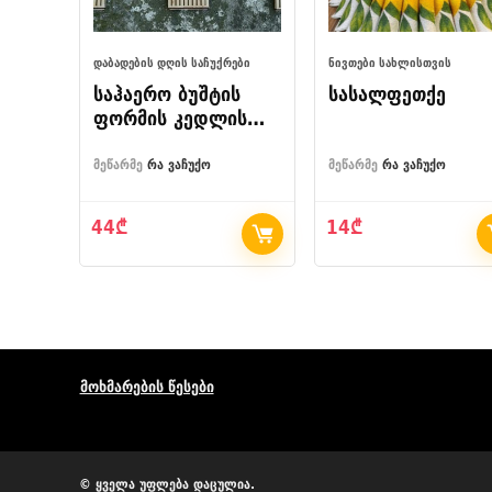
ᲓᲐᲑᲐᲓᲔᲑᲘᲡ ᲓᲦᲘᲡ ᲡᲐᲩᲣᲥᲠᲔᲑᲘ
ᲜᲘᲕᲗᲔᲑᲘ ᲡᲐᲮᲚᲘᲡᲗᲕᲘᲡ
საჰაერო ბუშტის
სასალფეთქე
ფორმის კედლის
საათი
მეწარმე
რა ვაჩუქო
მეწარმე
რა ვაჩუქო
44
₾
14
₾
მოხმარების წესები
© ყველა უფლება დაცულია.