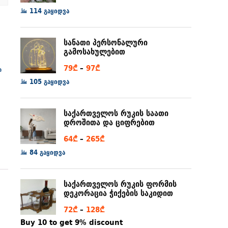
range:
114 გაყიდვა
6₾
through
სანათი პერსონალური
80₾
გამოსახულებით
Price
79
₾
–
97
₾
ი
range:
105 გაყიდვა
79₾
through
საქართველოს რუკის საათი
97₾
დროშითა და ციფრებით
Price
64
₾
–
265
₾
range:
84 გაყიდვა
64₾
through
საქართველოს რუკის ფორმის
265₾
დეკორაცია ჭიქების საკიდით
Price
72
₾
–
128
₾
range:
Buy 10 to get 9% discount