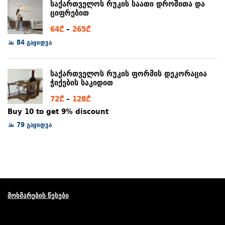
97₾
საქართველოს რუკის საათი დროშითა და
ციფრებით
Price
64
₾
–
265
₾
range:
84 გაყიდვა
64₾
through
საქართველოს რუკის ფორმის დეკორაცია
265₾
ჭიქების საკიდით
Price
72
₾
–
128
₾
range:
Buy 10 to get 9% discount
72₾
79 გაყიდვა
through
128₾
მოხმარების წესები