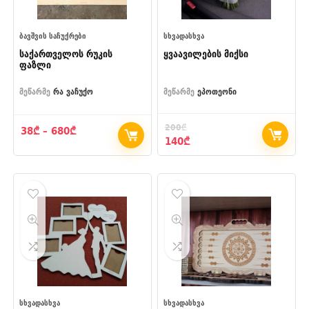
ᲑᲐᲕᲨᲕᲘᲡ ᲡᲐᲩᲣᲥᲠᲔᲑᲘ
ᲡᲮᲕᲐᲓᲐᲡᲮᲕᲐ
საქართველოს რუკის
ყვაავილების მიქსი
ფაზლი
მეწარმე
რა ვაჩუქო
მეწარმე
ეპოთეონი
200
₾
Price
38
₾
–
680
₾
Original
Current
140
₾
range:
price
price
38₾
was:
is:
through
200₾.
140₾.
680₾
ᲡᲮᲕᲐᲓᲐᲡᲮᲕᲐ
ᲡᲮᲕᲐᲓᲐᲡᲮᲕᲐ