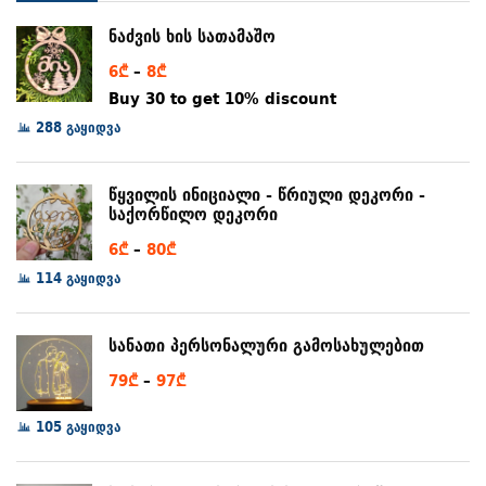
ნაძვის ხის სათამაშო
Price
6
₾
–
8
₾
range:
Buy 30 to get 10% discount
6₾
288 გაყიდვა
through
8₾
წყვილის ინიციალი - წრიული დეკორი -
საქორწილო დეკორი
Price
6
₾
–
80
₾
range:
114 გაყიდვა
6₾
through
სანათი პერსონალური გამოსახულებით
80₾
Price
79
₾
–
97
₾
range:
105 გაყიდვა
79₾
through