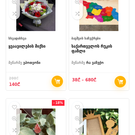
ᲡᲮᲕᲐᲓᲐᲡᲮᲕᲐ
ᲑᲐᲕᲨᲕᲘᲡ ᲡᲐᲩᲣᲥᲠᲔᲑᲘ
ყვაავილების მიქსი
საქართველოს რუკის
ფაზლი
მეწარმე
ეპოთეონი
მეწარმე
რა ვაჩუქო
200
₾
Price
38
₾
–
680
₾
Original
Current
140
₾
range:
price
price
38₾
was:
is:
through
200₾.
140₾.
680₾
- 18%