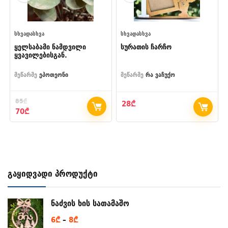
ᲡᲮᲕᲐᲓᲐᲡᲮᲕᲐ
ᲡᲮᲕᲐᲓᲐᲡᲮᲕᲐ
ყელსაბამი ნამდვილი
სურათის ჩარჩო
ყვავილებისგან.
მეწარმე
ეპოთეონი
მეწარმე
რა ვაჩუქო
85
₾
28
₾
Original
Current
70
₾
price
price
was:
is:
85₾.
70₾.
გაყიდვადი პროდუქტი
ნაძვის ხის სათამაშო
Price
6
₾
–
8
₾