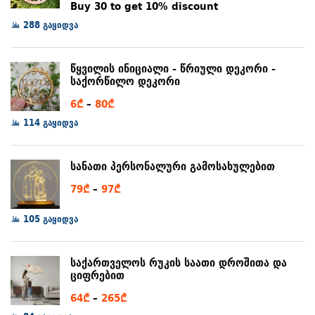
range:
Buy 30 to get 10% discount
6₾
288 გაყიდვა
through
8₾
წყვილის ინიციალი - წრიული დეკორი -
საქორწილო დეკორი
Price
6
₾
–
80
₾
range:
114 გაყიდვა
6₾
through
სანათი პერსონალური გამოსახულებით
80₾
Price
79
₾
–
97
₾
range:
105 გაყიდვა
79₾
through
97₾
საქართველოს რუკის საათი დროშითა და
ციფრებით
Price
64
₾
–
265
₾
range: