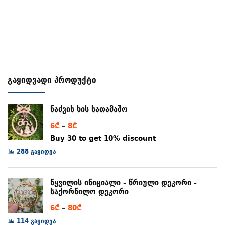
გაყიდვადი პროდუქტი
ნაძვის ხის სათამაშო
Price
6
₾
–
8
₾
range:
Buy 30 to get 10% discount
6₾
288 გაყიდვა
through
8₾
წყვილის ინიციალი - წრიული დეკორი -
საქორწილო დეკორი
Price
6
₾
–
80
₾
range:
114 გაყიდვა