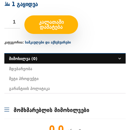
1 გაყიდვა
ᲙᲐᲚᲐᲗᲐᲨᲘ
ᲓᲐᲛᲐᲢᲔᲑᲐ
კატეგორია:
სამკაულები და აქსესუარები
მიმოხილვა (0)
მდებარეობა
მეტი პროდუქტი
გარანტიის პოლიტიკა
მომხმარებლის მიმოხილვები
0.0