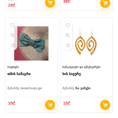
38
₾
Original
Current
10
₾
price
price
was:
is:
15₾.
10₾.
ᲑᲐᲤᲗᲔᲑᲘ
ᲡᲐᲛᲙᲐᲣᲚᲔᲑᲘ ᲓᲐ ᲐᲥᲡᲔᲡᲣᲐᲠᲔᲑᲘ
თმის სამაგრი
ხის საყურე
მეწარმე
ravachuqo.ge
მეწარმე
რა ვაჩუქო
10
₾
15
₾