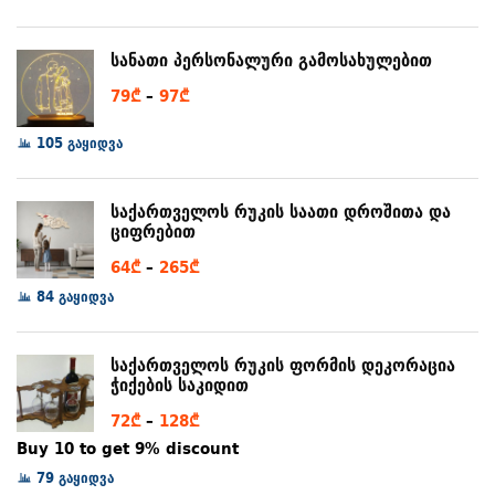
6₾
through
სანათი პერსონალური გამოსახულებით
80₾
Price
79
₾
–
97
₾
range:
105 გაყიდვა
79₾
through
97₾
საქართველოს რუკის საათი დროშითა და
ციფრებით
Price
64
₾
–
265
₾
range:
84 გაყიდვა
64₾
through
საქართველოს რუკის ფორმის დეკორაცია
265₾
ჭიქების საკიდით
Price
72
₾
–
128
₾
range:
Buy 10 to get 9% discount
72₾
79 გაყიდვა