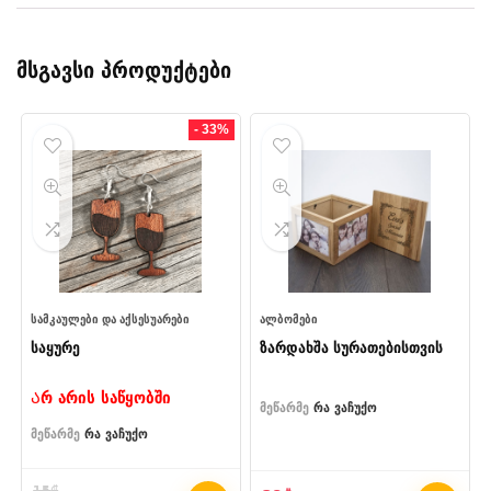
მსგავსი პროდუქტები
- 33%
ᲡᲐᲛᲙᲐᲣᲚᲔᲑᲘ ᲓᲐ ᲐᲥᲡᲔᲡᲣᲐᲠᲔᲑᲘ
ᲐᲚᲑᲝᲛᲔᲑᲘ
საყურე
ზარდახშა სურათებისთვის
Არ არის საწყობში
მეწარმე
რა ვაჩუქო
მეწარმე
რა ვაჩუქო
15
₾