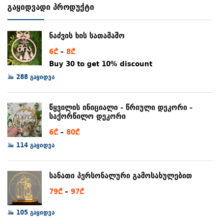
გაყიდვადი პროდუქტი
ნაძვის ხის სათამაშო
Price
6
₾
–
8
₾
range:
Buy 30 to get 10% discount
6₾
288 გაყიდვა
through
8₾
წყვილის ინიციალი - წრიული დეკორი -
საქორწილო დეკორი
Price
6
₾
–
80
₾
range:
114 გაყიდვა
6₾
through
სანათი პერსონალური გამოსახულებით
80₾
Price
79
₾
–
97
₾
range:
105 გაყიდვა
79₾