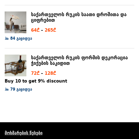
through
97₾
საქართველოს რუკის საათი დროშითა და
ციფრებით
Price
64
₾
–
265
₾
range:
84 გაყიდვა
64₾
through
საქართველოს რუკის ფორმის დეკორაცია
265₾
ჭიქების საკიდით
Price
72
₾
–
128
₾
range:
Buy 10 to get 9% discount
72₾
79 გაყიდვა
through
128₾
მოხმარების წესები