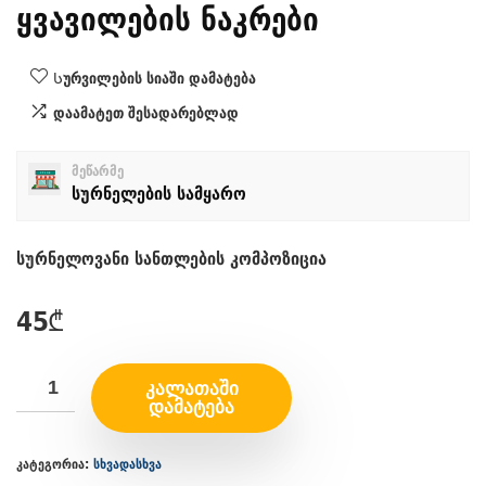
ყვავილების ნაკრები
Სურვილების სიაში დამატება
დაამატეთ შესადარებლად
მეწარმე
სურნელების სამყარო
სურნელოვანი სანთლების კომპოზიცია
45
₾
ᲙᲐᲚᲐᲗᲐᲨᲘ
ᲓᲐᲛᲐᲢᲔᲑᲐ
კატეგორია:
სხვადასხვა