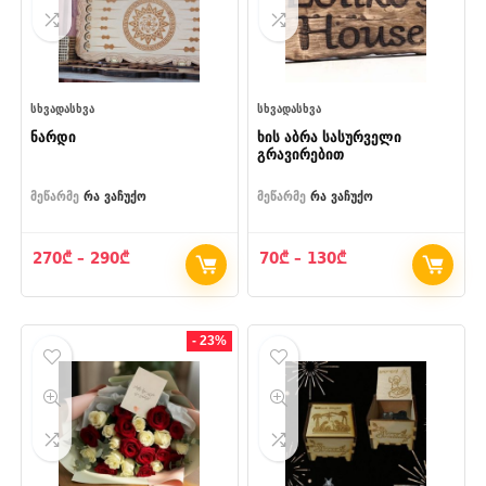
ᲡᲮᲕᲐᲓᲐᲡᲮᲕᲐ
ᲡᲮᲕᲐᲓᲐᲡᲮᲕᲐ
ნარდი
ხის აბრა სასურველი
გრავირებით
მეწარმე
რა ვაჩუქო
მეწარმე
რა ვაჩუქო
Price
Price
270
₾
–
290
₾
70
₾
–
130
₾
range:
range:
270₾
70₾
through
through
290₾
130₾
- 23%