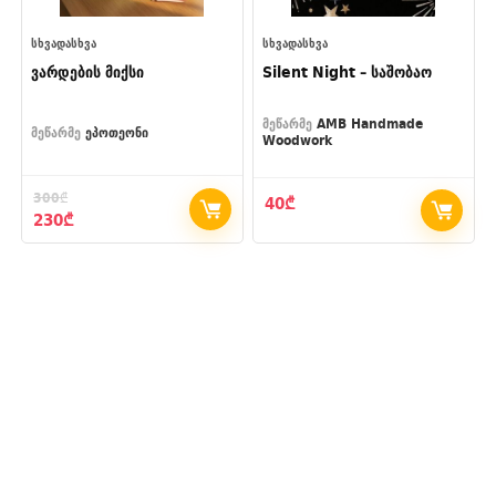
ᲡᲮᲕᲐᲓᲐᲡᲮᲕᲐ
ᲡᲮᲕᲐᲓᲐᲡᲮᲕᲐ
ვარდების მიქსი
Silent Night – საშობაო
მეწარმე
AMB Handmade
მეწარმე
ეპოთეონი
Woodwork
300
₾
40
₾
Original
Current
230
₾
price
price
was:
is:
300₾.
230₾.