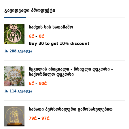
გაყიდვადი პროდუქტი
ნაძვის ხის სათამაშო
Price
6
₾
–
8
₾
range:
Buy 30 to get 10% discount
6₾
288 გაყიდვა
through
8₾
წყვილის ინიციალი - წრიული დეკორი -
საქორწილო დეკორი
Price
6
₾
–
80
₾
range:
114 გაყიდვა
6₾
through
სანათი პერსონალური გამოსახულებით
80₾
Price
79
₾
–
97
₾
range: