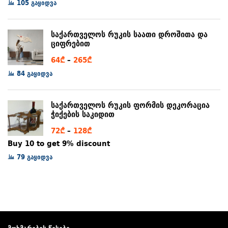
105 გაყიდვა
79₾
through
97₾
საქართველოს რუკის საათი დროშითა და
ციფრებით
Price
64
₾
–
265
₾
range:
84 გაყიდვა
64₾
through
საქართველოს რუკის ფორმის დეკორაცია
265₾
ჭიქების საკიდით
Price
72
₾
–
128
₾
range:
Buy 10 to get 9% discount
72₾
79 გაყიდვა
through
128₾