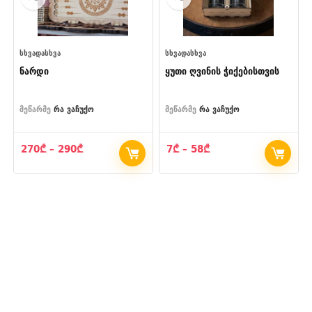
ᲡᲮᲕᲐᲓᲐᲡᲮᲕᲐ
ᲡᲮᲕᲐᲓᲐᲡᲮᲕᲐ
ნარდი
ყუთი ღვინის ჭიქებისთვის
მეწარმე
რა ვაჩუქო
მეწარმე
რა ვაჩუქო
Price
Price
270
₾
–
290
₾
7
₾
–
58
₾
range:
range:
270₾
7₾
through
through
290₾
58₾