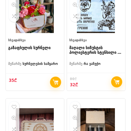
ᲡᲮᲕᲐᲓᲐᲡᲮᲕᲐ
ᲡᲮᲕᲐᲓᲐᲡᲮᲕᲐ
გაზაფხულის სურნელი
მაღალი სიზუსტის
პოლიესტერის სტენსილი –
1 მიკრონი,
ინდივიდუალური დიზაინით
მეწარმე
სურნელების სამყარო
მეწარმე
რა ვაჩუქო
(130×90 სმ)
80
₾
35
₾
Original
Current
32
₾
price
price
was:
is:
80₾.
32₾.