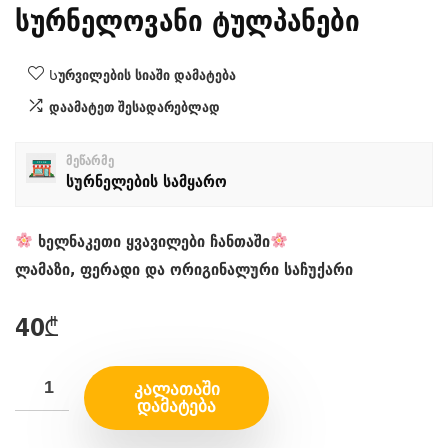
სურნელოვანი ტულპანები
Სურვილების სიაში დამატება
დაამატეთ შესადარებლად
მეწარმე
სურნელების სამყარო
ხელნაკეთი ყვავილები ჩანთაში
​ლამაზი, ფერადი და ორიგინალური საჩუქარი
40
₾
ᲙᲐᲚᲐᲗᲐᲨᲘ
ᲓᲐᲛᲐᲢᲔᲑᲐ