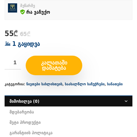
მეწარმე
რა ვაჩუქო
Original
Current
55
₾
65
₾
price
price
1 გაყიდვა
was:
is:
65₾.
55₾.
ᲙᲐᲚᲐᲗᲐᲨᲘ
ᲓᲐᲛᲐᲢᲔᲑᲐ
კატეგორია:
ნივთები სახლისთვის
,
საახალწლო საჩუქრები
,
სანათები
მიმოხილვა (0)
მდებარეობა
მეტი პროდუქტი
გარანტიის პოლიტიკა