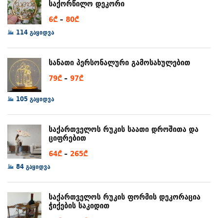
საქორწილო დეკორი
Price
6
₾
–
80
₾
range:
114 გაყიდვა
6₾
through
სანათი პერსონალური გამოსახულებით
80₾
Price
79
₾
–
97
₾
range:
105 გაყიდვა
79₾
through
97₾
საქართველოს რუკის საათი დროშითა და
ციფრებით
Price
64
₾
–
265
₾
range:
84 გაყიდვა
64₾
through
საქართველოს რუკის ფორმის დეკორაცია
265₾
ჭიქების საკიდით