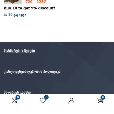
Price
72
₾
–
128
₾
range:
Buy 10 to get 9% discount
72₾
79 გაყიდვა
through
128₾
მოხმარების წესები
კონფიდენციალურობის პოლიტიკა
მაღაზიის გახსნა
0
0
0
© ყველა უფლება დაცულია.