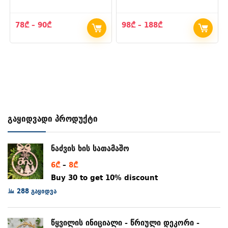
Price
Price
78
₾
–
90
₾
98
₾
–
188
₾
range:
range:
78₾
98₾
through
through
90₾
188₾
გაყიდვადი პროდუქტი
ნაძვის ხის სათამაშო
Price
6
₾
–
8
₾
range:
Buy 30 to get 10% discount
6₾
288 გაყიდვა
through
8₾
წყვილის ინიციალი - წრიული დეკორი -