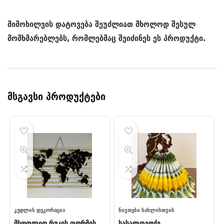
მიმოხილვის დატოვება შეუძლიათ მხოლოდ შესულ
მომხმარებლებს, რომლებმაც შეიძინეს ეს პროდუქტი.
მსგავსი პროდუქტები
ᲙᲔᲓᲚᲘᲡ ᲓᲔᲙᲝᲠᲐᲪᲘᲐ
ᲜᲘᲕᲗᲔᲑᲘ ᲡᲐᲮᲚᲘᲡᲗᲕᲘᲡ
მსოფლიო რუკის ფორმის
სასალფეთქე