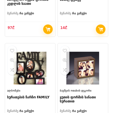
კედლის საათი
მეწარმე
რა ვაჩუქო
მეწარმე
რა ვაჩუქო
97
₾
14
₾
ᲐᲚᲑᲝᲛᲔᲑᲘ
ᲑᲐᲕᲨᲕᲘᲡ ᲝᲗᲐᲮᲘᲡ ᲓᲔᲙᲝᲠᲘ
სურათების ჩარჩო FAMILY
ყუთის ფორმის სანათი
სურათით
მეწარმე
რა ვაჩუქო
მეწარმე
რა ვაჩუქო