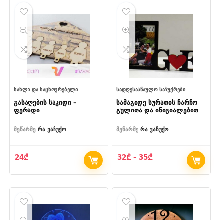
ᲡᲐᲮᲚᲘ ᲓᲐ ᲡᲐᲪᲮᲝᲕᲠᲔᲑᲔᲚᲘ
ᲡᲐᲓᲦᲔᲡᲐᲡᲬᲐᲣᲚᲝ ᲡᲐᲩᲣᲥᲠᲔᲑᲘ
გასაღების საკიდი –
სამაგიდე სურათის ჩარჩო
ფერადი
გულითა და ინიციალებით
მეწარმე
რა ვაჩუქო
მეწარმე
რა ვაჩუქო
Price
24
₾
32
₾
–
35
₾
range:
32₾
through
35₾