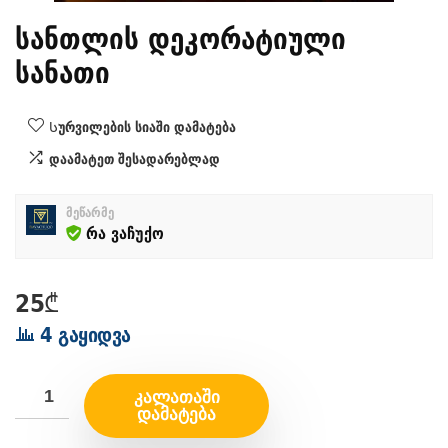
სანთლის დეკორატიული
სანათი
Სურვილების სიაში დამატება
დაამატეთ შესადარებლად
მეწარმე
რა ვაჩუქო
25
₾
4 გაყიდვა
ᲙᲐᲚᲐᲗᲐᲨᲘ
ᲓᲐᲛᲐᲢᲔᲑᲐ