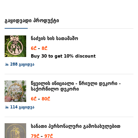
გაყიდვადი პროდუქტი
ნაძვის ხის სათამაშო
Price
6
₾
–
8
₾
range:
Buy 30 to get 10% discount
6₾
288 გაყიდვა
through
8₾
წყვილის ინიციალი - წრიული დეკორი -
საქორწილო დეკორი
Price
6
₾
–
80
₾
range:
114 გაყიდვა
6₾
through
სანათი პერსონალური გამოსახულებით
80₾
Price
79
₾
–
97
₾