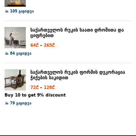
range:
105 გაყიდვა
79₾
through
97₾
საქართველოს რუკის საათი დროშითა და
ციფრებით
Price
64
₾
–
265
₾
range:
84 გაყიდვა
64₾
through
საქართველოს რუკის ფორმის დეკორაცია
265₾
ჭიქების საკიდით
Price
72
₾
–
128
₾
range:
Buy 10 to get 9% discount
72₾
79 გაყიდვა
through
128₾