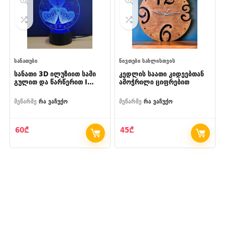
ᲡᲐᲜᲐᲗᲔᲑᲘ
ᲜᲘᲕᲗᲔᲑᲘ ᲡᲐᲮᲚᲘᲡᲗᲕᲘᲡ
სანათი 3D ილუზიით სამი
კედლის საათი კიდეებთან
გულით და წარწერით I
ამოჭრილი ციფრებით
Love You
მეწარმე
რა ვაჩუქო
მეწარმე
რა ვაჩუქო
60
₾
45
₾