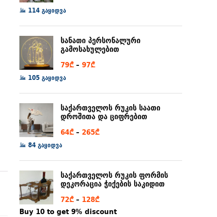
range:
114 გაყიდვა
6₾
through
სანათი პერსონალური
80₾
გამოსახულებით
Price
79
₾
–
97
₾
range:
105 გაყიდვა
79₾
through
საქართველოს რუკის საათი
97₾
დროშითა და ციფრებით
Price
64
₾
–
265
₾
range:
84 გაყიდვა
64₾
through
საქართველოს რუკის ფორმის
265₾
დეკორაცია ჭიქების საკიდით
Price
72
₾
–
128
₾
range:
Buy 10 to get 9% discount