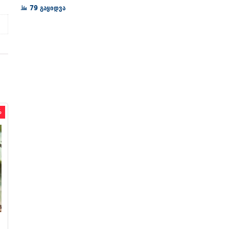
72₾
79 გაყიდვა
through
128₾
%