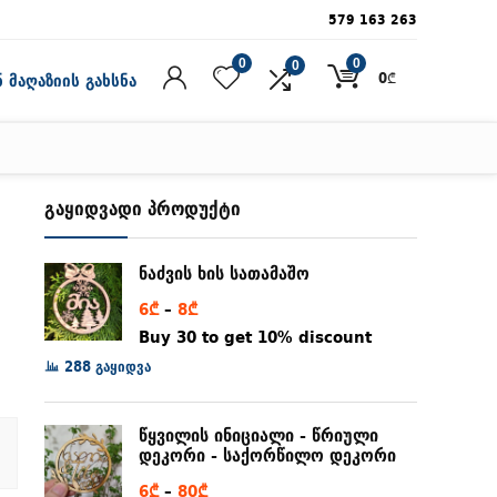
579 163 263
0
0
0
0
₾
 მაღაზიის გახსნა
გაყიდვადი პროდუქტი
ნაძვის ხის სათამაშო
Price
6
₾
–
8
₾
range:
Buy 30 to get 10% discount
6₾
288 გაყიდვა
through
8₾
წყვილის ინიციალი - წრიული
დეკორი - საქორწილო დეკორი
Price
6
₾
–
80
₾