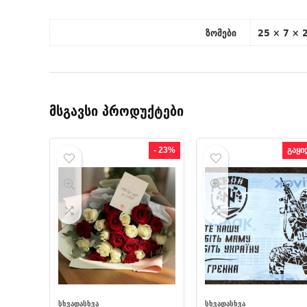
ზომები
25 × 7 × 
მსგავსი პროდუქტები
- 23%
გაყი
ᲡᲮᲕᲐᲓᲐᲡᲮᲕᲐ
ᲡᲮᲕᲐᲓᲐᲡᲮᲕᲐ