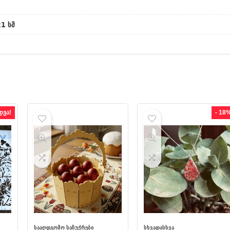
21 სმ
დვა!
- 18
ᲡᲐᲐᲦᲓᲒᲝᲛᲝ ᲡᲐᲩᲣᲥᲠᲔᲑᲘ
ᲡᲮᲕᲐᲓᲐᲡᲮᲕᲐ