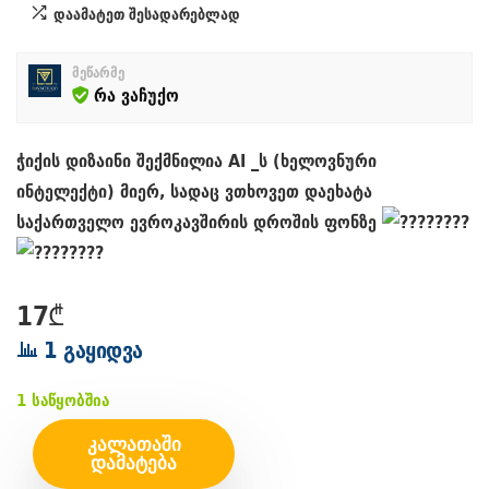
დაამატეთ შესადარებლად
მეწარმე
რა ვაჩუქო
ჭიქის დიზაინი შექმნილია AI _ს (ხელოვნური
ინტელექტი) მიერ, სადაც ვთხოვეთ დაეხატა
საქართველო ევროკავშირის დროშის ფონზე
17
₾
1 გაყიდვა
1 საწყობშია
ᲙᲐᲚᲐᲗᲐᲨᲘ
ᲓᲐᲛᲐᲢᲔᲑᲐ