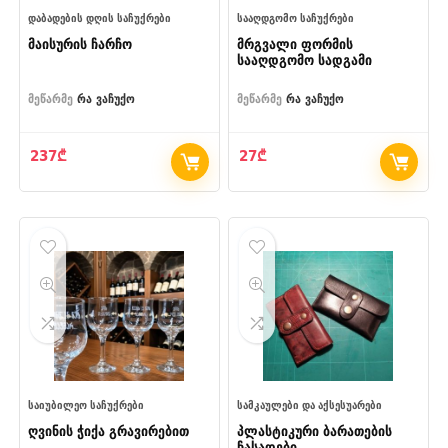
ᲓᲐᲑᲐᲓᲔᲑᲘᲡ ᲓᲦᲘᲡ ᲡᲐᲩᲣᲥᲠᲔᲑᲘ
ᲡᲐᲐᲦᲓᲒᲝᲛᲝ ᲡᲐᲩᲣᲥᲠᲔᲑᲘ
მაისურის ჩარჩო
მრგვალი ფორმის
სააღდგომო სადგამი
მეწარმე
რა ვაჩუქო
მეწარმე
რა ვაჩუქო
237
₾
27
₾
ᲡᲐᲘᲣᲑᲘᲚᲔᲝ ᲡᲐᲩᲣᲥᲠᲔᲑᲘ
ᲡᲐᲛᲙᲐᲣᲚᲔᲑᲘ ᲓᲐ ᲐᲥᲡᲔᲡᲣᲐᲠᲔᲑᲘ
ღვინის ჭიქა გრავირებით
პლასტიკური ბარათების
ჩასადები