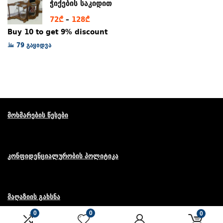
ჭიქების საკიდით
Price
72
₾
–
128
₾
range:
Buy 10 to get 9% discount
72₾
79 გაყიდვა
through
128₾
მოხმარების წესები
კონფიდენციალურობის პოლიტიკა
მაღაზიის გახსნა
0
0
0