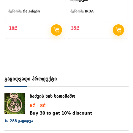
მეწარმე
რა ვაჩუქო
მეწარმე
IRDA
18
₾
35
₾
გაყიდვადი პროდუქტი
ნაძვის ხის სათამაშო
Price
6
₾
–
8
₾
range:
Buy 30 to get 10% discount
6₾
288 გაყიდვა
through