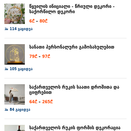
8₾
წყვილის ინიციალი - წრიული დეკორი -
საქორწილო დეკორი
Price
6
₾
–
80
₾
range:
114 გაყიდვა
6₾
through
სანათი პერსონალური გამოსახულებით
80₾
Price
79
₾
–
97
₾
range:
105 გაყიდვა
79₾
through
97₾
საქართველოს რუკის საათი დროშითა და
ციფრებით
Price
64
₾
–
265
₾
range:
84 გაყიდვა
64₾
through
საქართველოს რუკის ფორმის დეკორაცია
265₾