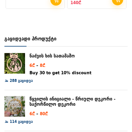
Original
Current
140
₾
price
price
was:
is:
200₾.
140₾.
გაყიდვადი პროდუქტი
ნაძვის ხის სათამაშო
Price
6
₾
–
8
₾
range:
Buy 30 to get 10% discount
6₾
288 გაყიდვა
through
8₾
წყვილის ინიციალი - წრიული დეკორი -
საქორწილო დეკორი
Price
6
₾
–
80
₾
range:
114 გაყიდვა
6₾