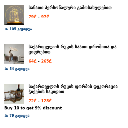
through
სანათი პერსონალური გამოსახულებით
80₾
Price
79
₾
–
97
₾
range:
105 გაყიდვა
79₾
through
97₾
საქართველოს რუკის საათი დროშითა და
ციფრებით
Price
64
₾
–
265
₾
range:
84 გაყიდვა
64₾
through
საქართველოს რუკის ფორმის დეკორაცია
265₾
ჭიქების საკიდით
Price
72
₾
–
128
₾
range:
Buy 10 to get 9% discount
72₾
79 გაყიდვა
through