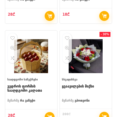
28
₾
18
₾
- 30%
ᲡᲐᲐᲦᲓᲒᲝᲛᲝ ᲡᲐᲩᲣᲥᲠᲔᲑᲘ
ᲡᲮᲕᲐᲓᲐᲡᲮᲕᲐ
ვედროს ფორმის
ყვაავილების მიქსი
სააღდგომო კალათა
მეწარმე
რა ვაჩუქო
მეწარმე
ეპოთეონი
200
₾
28
₾