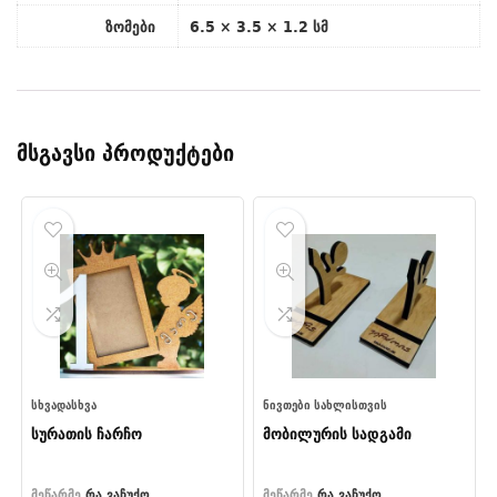
ზომები
6.5 × 3.5 × 1.2 სმ
მსგავსი პროდუქტები
ᲡᲮᲕᲐᲓᲐᲡᲮᲕᲐ
ᲜᲘᲕᲗᲔᲑᲘ ᲡᲐᲮᲚᲘᲡᲗᲕᲘᲡ
სურათის ჩარჩო
მობილურის სადგამი
მეწარმე
რა ვაჩუქო
მეწარმე
რა ვაჩუქო