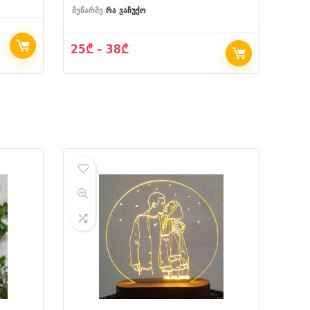
მეწარმე
რა ვაჩუქო
Price
25
₾
–
38
₾
range:
25₾
through
38₾