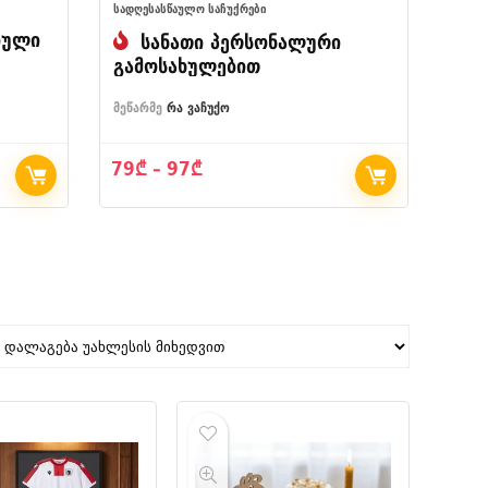
ᲡᲐᲓᲦᲔᲡᲐᲡᲬᲐᲣᲚᲝ ᲡᲐᲩᲣᲥᲠᲔᲑᲘ
იული
სანათი პერსონალური
გამოსახულებით
მეწარმე
რა ვაჩუქო
Price
79
₾
–
97
₾
range:
79₾
through
97₾