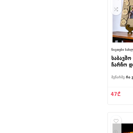
ᲜᲘᲕᲗᲔᲑᲘ ᲡᲐᲮ
საბავშო
ჩარჩო დ
დღის მო
მეწარმე
რა 
47
₾