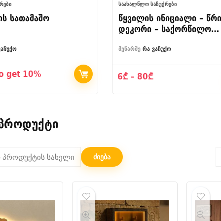
ᲥᲠᲔᲑᲘ
ᲡᲐᲐᲮᲐᲚᲬᲚᲝ ᲡᲐᲩᲣᲥᲠᲔᲑᲘ
ხის სათამაშო
წყვილის ინიციალი – წრ
დეკორი – საქორწილო
დეკორი
ვაჩუქო
მეწარმე
რა ვაჩუქო
rice
ange:
o get 10%
Price
6
₾
–
80
₾
₾
range:
hrough
6₾
₾
through
80₾
 პროდუქტი