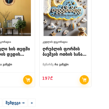
ᲔᲙᲝᲠᲐᲪᲘᲐ
ᲙᲔᲓᲚᲘᲡ ᲓᲔᲙᲝᲠᲐᲪᲘᲐ
ული ხის თეფში
ღრუბლის ფორმის
ის დედის
ბავშვის ოთხის სანათი
სურათით –
მთვარით და
ს
სათამაშო ფიგურებით
ა ვაჩუქო
მეწარმე
რა ვაჩუქო
ატიული
ი
197
₾
შემდეგი →
»