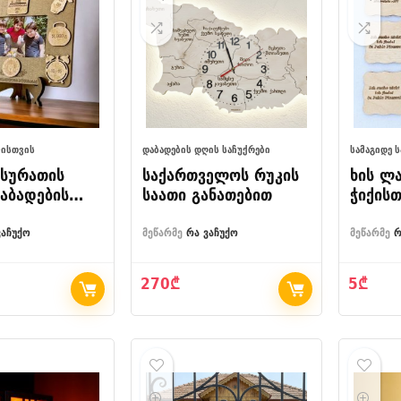
ᲚᲘᲡᲗᲕᲘᲡ
ᲓᲐᲑᲐᲓᲔᲑᲘᲡ ᲓᲦᲘᲡ ᲡᲐᲩᲣᲥᲠᲔᲑᲘ
ᲡᲐᲛᲐᲒᲘᲓᲔ 
 სურათის
საქართველოს რუკის
ხის ლა
აბადების
საათი განათებით
ჭიქისთ
ნაცემებით
ვაჩუქო
მეწარმე
რა ვაჩუქო
მეწარმე
რ
270
₾
5
₾