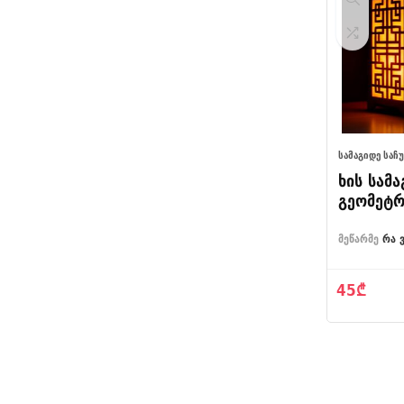
ᲡᲐᲛᲐᲒᲘᲓᲔ ᲡᲐᲩ
ხის სამ
გეომეტ
ფიგურე
მეწარმე
რა 
45
₾