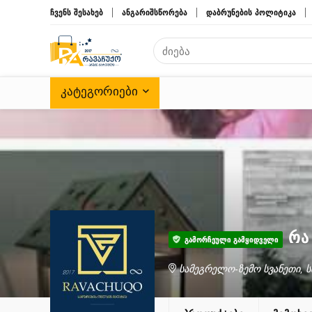
ჩვენს შესახებ
ანგარიშსწორება
დაბრუნების პოლიტიკა
ᲙᲐᲢᲔᲒᲝᲠᲘᲔᲑᲘ
რა
ᲒᲐᲛᲝᲠᲩᲔᲣᲚᲘ ᲒᲐᲛᲧᲘᲓᲕᲔᲚᲘ
სამეგრელო-ზემო სვანეთი,