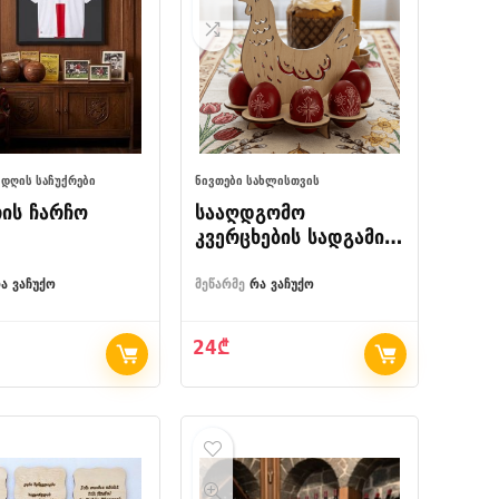
 ᲓᲦᲘᲡ ᲡᲐᲩᲣᲥᲠᲔᲑᲘ
ᲜᲘᲕᲗᲔᲑᲘ ᲡᲐᲮᲚᲘᲡᲗᲕᲘᲡ
რის ჩარჩო
სააღდგომო
კვერცხების სადგამი
ქათმის დეკორაციით
ა ვაჩუქო
მეწარმე
რა ვაჩუქო
24
₾