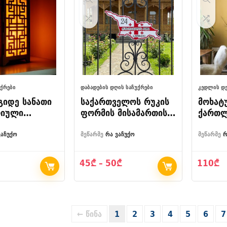
ᲣᲥᲠᲔᲑᲘ
ᲓᲐᲑᲐᲓᲔᲑᲘᲡ ᲓᲦᲘᲡ ᲡᲐᲩᲣᲥᲠᲔᲑᲘ
ᲙᲔᲓᲚᲘᲡ Დ
აგიდე სანათი
საქართველოს რუკის
მოხატ
რიული
ფორმის მისამართის
ქართლ
ბით
აბრა
ფოტო 
კედლი
ვაჩუქო
მეწარმე
რა ვაჩუქო
მეწარმე
რ
დეკორ
საკიდ
Price
45
₾
–
50
₾
110
₾
range:
45₾
through
50₾
← წინა
1
2
3
4
5
6
7