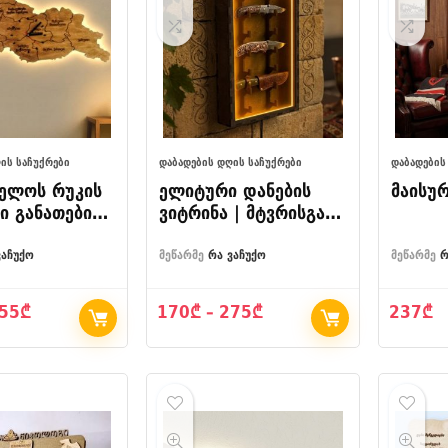
ᲘᲡ ᲡᲐᲩᲣᲥᲠᲔᲑᲘ
ᲓᲐᲑᲐᲓᲔᲑᲘᲡ ᲓᲦᲘᲡ ᲡᲐᲩᲣᲥᲠᲔᲑᲘ
ᲓᲐᲑᲐᲓᲔᲑᲘᲡ
ელოს რუკის
ელიტური დანების
მაისუ
თი განათებით
ვიტრინა | მტვრისგან
იანი LED
დამცავი გამჭვირვალე
ყუთი კოლექციისთვის
ვაჩუქო
მეწარმე
რა ვაჩუქო
მეწარმე
რ
Price
Price
55
₾
170
₾
–
275
₾
237
₾
range:
range:
150₾
170₾
through
through
255₾
275₾