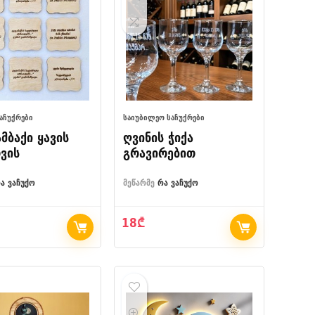
ᲡᲐᲩᲣᲥᲠᲔᲑᲘ
ᲡᲐᲘᲣᲑᲘᲚᲔᲝ ᲡᲐᲩᲣᲥᲠᲔᲑᲘ
მბაქი ყავის
ღვინის ჭიქა
ვის
გრავირებით
ა ვაჩუქო
მეწარმე
რა ვაჩუქო
18
₾