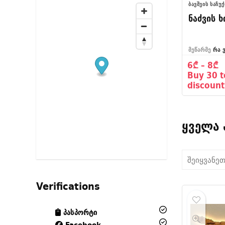
ᲑᲐᲕᲨᲕᲘᲡ ᲡᲐᲩᲣ
ნაძვის 
მეწარმე
რა 
P
6
₾
–
8
₾
r
Buy 30 t
6
discount
t
8
ყველა
Verifications
პასპორტი
Facebook