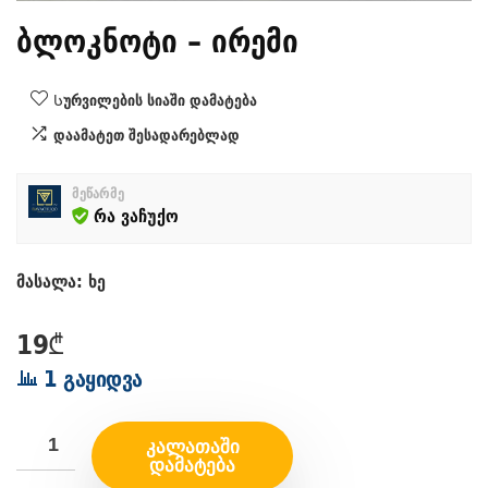
ბლოკნოტი – ირემი
Სურვილების სიაში დამატება
დაამატეთ შესადარებლად
მეწარმე
რა ვაჩუქო
მასალა: ხე
19
₾
1 გაყიდვა
ᲙᲐᲚᲐᲗᲐᲨᲘ
ᲓᲐᲛᲐᲢᲔᲑᲐ