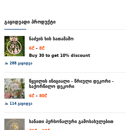
გაყიდვადი პროდუქტი
ნაძვის ხის სათამაშო
Price
6
₾
–
8
₾
range:
Buy 30 to get 10% discount
6₾
288 გაყიდვა
through
8₾
წყვილის ინიციალი - წრიული დეკორი -
საქორწილო დეკორი
Price
6
₾
–
80
₾
range:
114 გაყიდვა
6₾
through
სანათი პერსონალური გამოსახულებით
80₾