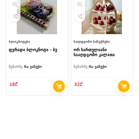
ᲑᲚᲝᲙᲜᲝᲢᲔᲑᲘ
ᲡᲐᲐᲦᲓᲒᲝᲛᲝ ᲡᲐᲩᲣᲥᲠᲔᲑᲘ
ფერადი ბლოკნოტი – ბუ
ორ სართულიანი
სააღდგომო კალათა
მეწარმე
რა ვაჩუქო
მეწარმე
რა ვაჩუქო
18
₾
32
₾