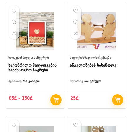
ᲡᲐᲓᲦᲔᲡᲐᲡᲬᲐᲣᲚᲝ ᲡᲐᲩᲣᲥᲠᲔᲑᲘ
ᲡᲐᲓᲦᲔᲡᲐᲡᲬᲐᲣᲚᲝ ᲡᲐᲩᲣᲥᲠᲔᲑᲘ
საქოწრილო მილოცვების
ანგელოზების სასანთლე
სამახსოვრო ნაკრები
მეწარმე
რა ვაჩუქო
მეწარმე
რა ვაჩუქო
Price
85
₾
–
150
₾
25
₾
range:
85₾
through
150₾