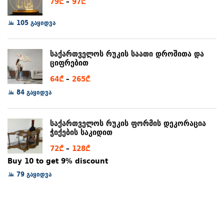
Price
79
₾
–
97
₾
range:
105 გაყიდვა
79₾
through
97₾
საქართველოს რუკის საათი დროშითა და
ციფრებით
Price
64
₾
–
265
₾
range:
84 გაყიდვა
64₾
through
საქართველოს რუკის ფორმის დეკორაცია
265₾
ჭიქების საკიდით
Price
72
₾
–
128
₾
range:
Buy 10 to get 9% discount
72₾
79 გაყიდვა
through
128₾