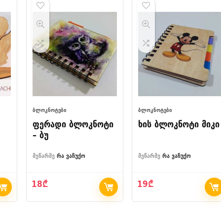
ᲑᲚᲝᲙᲜᲝᲢᲔᲑᲘ
ᲑᲚᲝᲙᲜᲝᲢᲔᲑᲘ
ფერადი ბლოკნოტი
ხის ბლოკნოტი მიკი
– ბუ
მეწარმე
რა ვაჩუქო
მეწარმე
რა ვაჩუქო
18
₾
19
₾