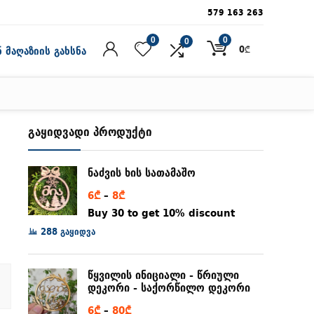
579 163 263
0
0
0
0
₾
 მაღაზიის გახსნა
გაყიდვადი პროდუქტი
ნაძვის ხის სათამაშო
Price
6
₾
–
8
₾
range:
Buy 30 to get 10% discount
6₾
288 გაყიდვა
through
8₾
წყვილის ინიციალი - წრიული
დეკორი - საქორწილო დეკორი
Price
6
₾
–
80
₾