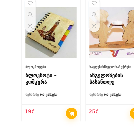
ᲑᲚᲝᲙᲜᲝᲢᲔᲑᲘ
ᲡᲐᲓᲦᲔᲡᲐᲡᲬᲐᲣᲚᲝ ᲡᲐᲩᲣᲥᲠᲔᲑᲘ
ბლოკნოტი –
ანგელოზების
კოშკურა
სასანთლე
მეწარმე
რა ვაჩუქო
მეწარმე
რა ვაჩუქო
19
₾
25
₾