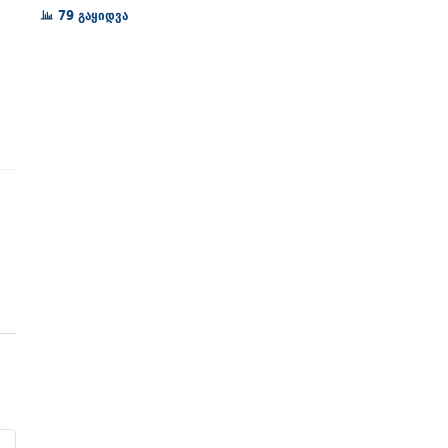
72₾
79 გაყიდვა
through
128₾