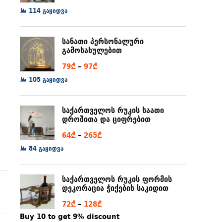
range:
114 გაყიდვა
6₾
through
სანათი პერსონალური
80₾
გამოსახულებით
Price
79
₾
–
97
₾
range:
105 გაყიდვა
79₾
through
საქართველოს რუკის საათი
97₾
დროშითა და ციფრებით
Price
64
₾
–
265
₾
range:
84 გაყიდვა
64₾
through
საქართველოს რუკის ფორმის
265₾
დეკორაცია ჭიქების საკიდით
Price
72
₾
–
128
₾
range:
Buy 10 to get 9% discount