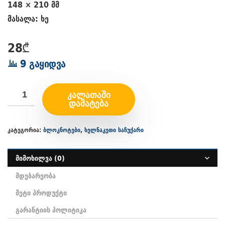
148 × 210 მმ
მასალა: ხე
28
₾
9 გაყიდვა
ᲙᲐᲚᲐᲗᲐᲨᲘ
ᲓᲐᲛᲐᲢᲔᲑᲐ
კატეგორია:
ბლოკნოტები
,
ხელნაკეთი საჩუქარი
მიმოხილვა (0)
მდებარეობა
მეტი პროდუქტი
გარანტიის პოლიტიკა