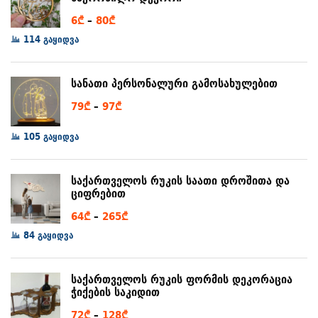
Price
6
₾
–
80
₾
range:
114 გაყიდვა
6₾
through
სანათი პერსონალური გამოსახულებით
80₾
Price
79
₾
–
97
₾
range:
105 გაყიდვა
79₾
through
97₾
საქართველოს რუკის საათი დროშითა და
ციფრებით
Price
64
₾
–
265
₾
range:
84 გაყიდვა
64₾
through
საქართველოს რუკის ფორმის დეკორაცია
265₾
ჭიქების საკიდით
Price
72
₾
–
128
₾