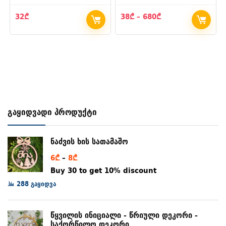
Price
32
₾
38
₾
–
680
₾
range:
38₾
through
680₾
გაყიდვადი პროდუქტი
ნაძვის ხის სათამაშო
Price
6
₾
–
8
₾
range:
Buy 30 to get 10% discount
6₾
288 გაყიდვა
through
8₾
წყვილის ინიციალი - წრიული დეკორი -
საქორწილო დეკორი