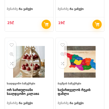
მეწარმე
რა ვაჩუქო
მეწარმე
რა ვაჩუქო
25
₾
19
₾
ᲡᲐᲐᲦᲓᲒᲝᲛᲝ ᲡᲐᲩᲣᲥᲠᲔᲑᲘ
ᲑᲐᲕᲨᲕᲘᲡ ᲡᲐᲩᲣᲥᲠᲔᲑᲘ
ორ სართულიანი
საქართველოს რუკის
სააღდგომო კალათა
ფაზლი
მეწარმე
რა ვაჩუქო
მეწარმე
რა ვაჩუქო