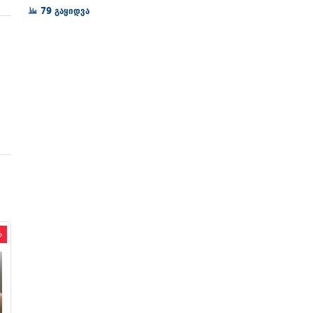
72₾
79 გაყიდვა
through
128₾
%