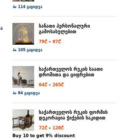
range:
114 გაყიდვა
6₾
through
სანათი პერსონალური
და
80₾
გამოსახულებით
Price
79
₾
–
97
₾
range:
105 გაყიდვა
79₾
through
საქართველოს რუკის საათი
97₾
დროშითა და ციფრებით
Price
64
₾
–
265
₾
range:
84 გაყიდვა
64₾
through
საქართველოს რუკის ფორმის
265₾
დეკორაცია ჭიქების საკიდით
Price
72
₾
–
128
₾
range:
Buy 10 to get 9% discount