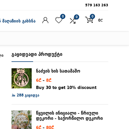
579 163 263
0
0
0
0
₾
 მაღაზიის გახსნა
გაყიდვადი პროდუქტი
ლი
ნაძვის ხის სათამაშო
Price
6
₾
–
8
₾
range:
Buy 30 to get 10% discount
6₾
288 გაყიდვა
through
8₾
წყვილის ინიციალი - წრიული
დეკორი - საქორწილო დეკორი
Price
6
₾
–
80
₾