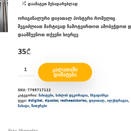
დაამატეთ შესადარებლად
ორიგინალური დიჯითალ პოსტერი რომელიც
შეგიძლიათ მარტივად ჩამოტვირთოთ ამობეჭდოთ 
დაამშვენოთ თქვენი სივრცე
35
₾
ᲙᲐᲚᲐᲗᲐᲨᲘ
ᲓᲐᲛᲐᲢᲔᲑᲐ
SKU:
7795717112
კატეგორია:
ნახატები
,
სახლის დეკორაცია
,
სხვადასხვა
ტეგი:
#digital
,
#poster
,
redheadstories
,
დიჯითალ
,
ილუსტრაცია
,
ნახატი
,
წითურები
მეტი პროდუქტი