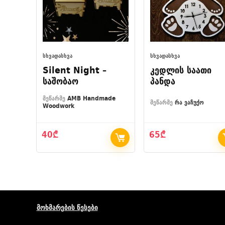
ᲡᲮᲕᲐᲓᲐᲡᲮᲕᲐ
ᲡᲮᲕᲐᲓᲐᲡᲮᲕᲐ
Silent Night –
კედლის საათი
საშობაო
პანდა
მეწარმე
AMB Handmade
მეწარმე
რა ვაჩუქო
Woodwork
40
₾
65
₾
მოხმარების წესები