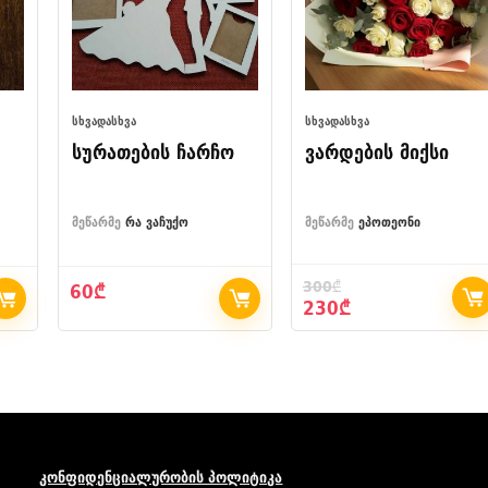
ᲡᲮᲕᲐᲓᲐᲡᲮᲕᲐ
ᲡᲮᲕᲐᲓᲐᲡᲮᲕᲐ
სურათების ჩარჩო
ვარდების მიქსი
მეწარმე
რა ვაჩუქო
მეწარმე
ეპოთეონი
300
₾
60
₾
Original
Current
230
₾
price
price
was:
is:
300₾.
230₾.
კონფიდენციალურობის პოლიტიკა