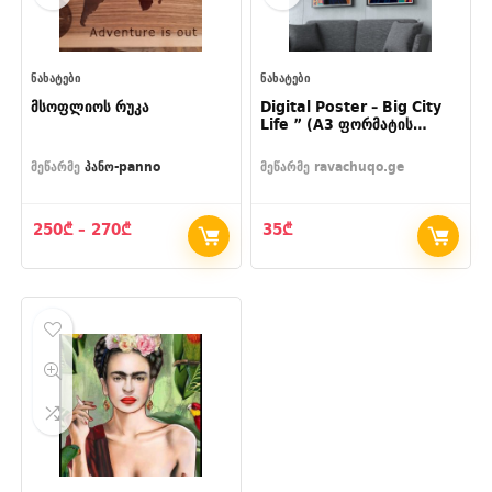
ᲜᲐᲮᲐᲢᲔᲑᲘ
ᲜᲐᲮᲐᲢᲔᲑᲘ
მსოფლიოს რუკა
Digital Poster – Big City
Life ” (A3 ფორმატის
საბეჭდი ელექტრონული
ფაილი)
მეწარმე
პანო-panno
მეწარმე
ravachuqo.ge
Price
250
₾
–
270
₾
35
₾
range:
250₾
through
270₾
- 35%