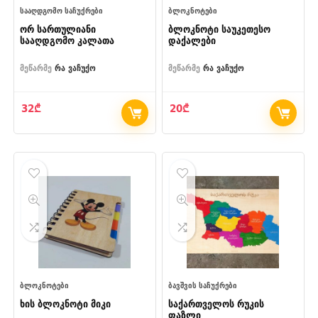
ᲡᲐᲐᲦᲓᲒᲝᲛᲝ ᲡᲐᲩᲣᲥᲠᲔᲑᲘ
ᲑᲚᲝᲙᲜᲝᲢᲔᲑᲘ
ორ სართულიანი
ბლოკნოტი საუკეთესო
სააღდგომო კალათა
დაქალები
მეწარმე
რა ვაჩუქო
მეწარმე
რა ვაჩუქო
32
₾
20
₾
ᲑᲚᲝᲙᲜᲝᲢᲔᲑᲘ
ᲑᲐᲕᲨᲕᲘᲡ ᲡᲐᲩᲣᲥᲠᲔᲑᲘ
ხის ბლოკნოტი მიკი
საქართველოს რუკის
ფაზლი