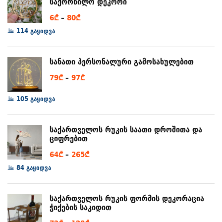
საქორწილო დეკორი
Price
6
₾
–
80
₾
range:
114 გაყიდვა
6₾
through
სანათი პერსონალური გამოსახულებით
80₾
Price
79
₾
–
97
₾
range:
105 გაყიდვა
79₾
through
97₾
საქართველოს რუკის საათი დროშითა და
ციფრებით
Price
64
₾
–
265
₾
range:
84 გაყიდვა
64₾
through
საქართველოს რუკის ფორმის დეკორაცია
265₾
ჭიქების საკიდით