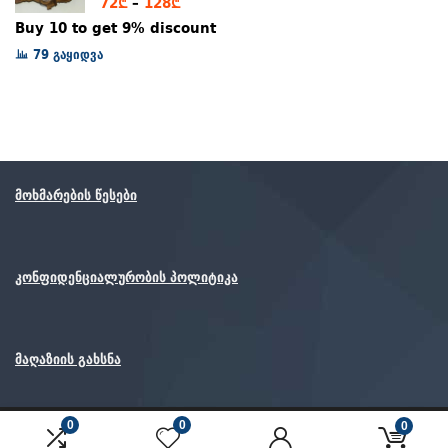
Price
72
₾
–
128
₾
range:
Buy 10 to get 9% discount
72₾
79 გაყიდვა
through
128₾
მოხმარების წესები
კონფიდენციალურობის პოლიტიკა
მაღაზიის გახსნა
0
0
0
© ყველა უფლება დაცულია.