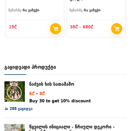
მეწარმე
რა ვაჩუქო
მეწარმე
რა ვაჩუქო
Price
19
₾
38
₾
–
680
₾
range:
38₾
through
680₾
გაყიდვადი პროდუქტი
ნაძვის ხის სათამაშო
Price
6
₾
–
8
₾
range:
Buy 30 to get 10% discount
6₾
288 გაყიდვა
through
8₾
წყვილის ინიციალი - წრიული დეკორი -