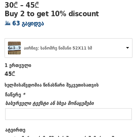
Price
30
₾
–
45
₾
range:
Buy 2 to get 10% discount
30₾
63 გაყიდვა
through
45₾
აირჩიე: სანომრე ნიშანი 52X11 სმ
1 ერთეული
45
₾
ხელმისაწვდომია წინასწარი შეკვეთისათვის
ჩაწერე
*
სასურველი ტექსტი ან სხვა მონაცემები
ატვირთე