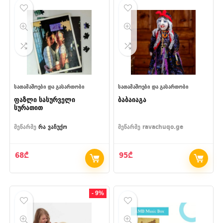
ᲡᲐᲗᲐᲛᲐᲨᲝᲔᲑᲘ ᲓᲐ ᲒᲐᲡᲐᲠᲗᲝᲑᲘ
ᲡᲐᲗᲐᲛᲐᲨᲝᲔᲑᲘ ᲓᲐ ᲒᲐᲡᲐᲠᲗᲝᲑᲘ
ფაზლი სასურველი
ბაბაიაგა
სურათით
მეწარმე
რა ვაჩუქო
მეწარმე
ravachuqo.ge
68
₾
95
₾
- 9%