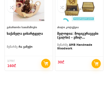
ᲒᲐᲡᲐᲠᲗᲝᲑᲘ ᲡᲐᲗᲐᲛᲐᲨᲝᲔᲑᲘ
ᲐᲮᲐᲚᲘ ᲙᲝᲚᲔᲥᲪᲘᲐ
საქანელა ცისარტყელა
მელოდია: მოციგურავეები
(ვალსი) – ემილ
ვალდტეიფელი The Ice
Skaters – Les Patineurs
მეწარმე
AMB Handmade
მეწარმე
რა ვაჩუქო
Woodwork
(waltz) – Émile
Waldteufel
175
₾
30
₾
Original
Current
160
₾
price
price
was:
is:
175₾.
160₾.