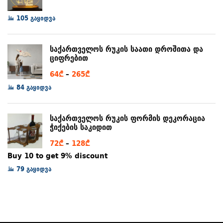
range:
105 გაყიდვა
79₾
through
97₾
საქართველოს რუკის საათი დროშითა და
ციფრებით
Price
64
₾
–
265
₾
range:
84 გაყიდვა
64₾
through
საქართველოს რუკის ფორმის დეკორაცია
265₾
ჭიქების საკიდით
Price
72
₾
–
128
₾
range:
Buy 10 to get 9% discount
72₾
79 გაყიდვა
through
128₾