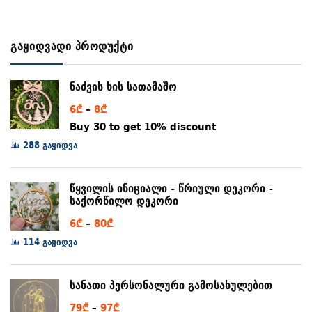
გაყიდვადი პროდუქტი
ნაძვის ხის სათამაშო
Price
6
₾
–
8
₾
range:
Buy 30 to get 10% discount
6₾
288 გაყიდვა
through
8₾
წყვილის ინიციალი - წრიული დეკორი -
საქორწილო დეკორი
Price
6
₾
–
80
₾
range:
114 გაყიდვა
6₾
through
სანათი პერსონალური გამოსახულებით
80₾
Price
79
₾
–
97
₾