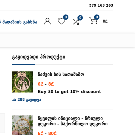
579 163 263
0
0
0
0
₾
 მაღაზიის გახსნა
გაყიდვადი პროდუქტი
ნაძვის ხის სათამაშო
Price
6
₾
–
8
₾
range:
Buy 30 to get 10% discount
6₾
288 გაყიდვა
through
8₾
წყვილის ინიციალი - წრიული
დეკორი - საქორწილო დეკორი
Price
6
₾
–
80
₾