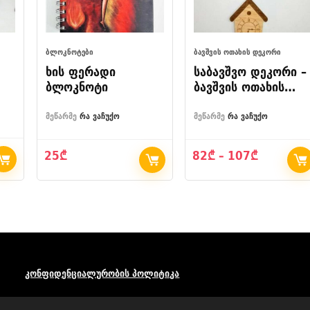
ᲑᲚᲝᲙᲜᲝᲢᲔᲑᲘ
ᲑᲐᲕᲨᲕᲘᲡ ᲝᲗᲐᲮᲘᲡ ᲓᲔᲙᲝᲠᲘ
ხის ფერადი
საბავშვო დეკორი –
ბლოკნოტი
ბავშვის ოთახის
სანათი
მეწარმე
რა ვაჩუქო
მეწარმე
რა ვაჩუქო
Price
25
₾
82
₾
–
107
₾
range:
82₾
through
107₾
კონფიდენციალურობის პოლიტიკა