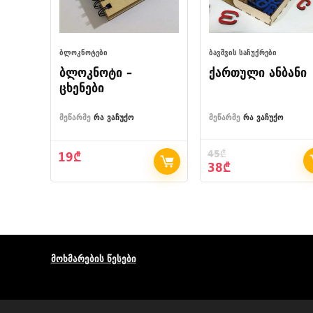
ᲑᲚᲝᲙᲜᲝᲢᲔᲑᲘ
ᲑᲐᲕᲨᲕᲘᲡ ᲡᲐᲩᲣᲥᲠᲔᲑᲘ
ბლოკნოტი –
ქართული ანბანი
ცხენები
მეწარმე
რა ვაჩუქო
მეწარმე
რა ვაჩუქო
45
₾
19
₾
Original
Current
38
₾
price
price
was:
is:
45₾.
38₾.
მოხმარების წესები