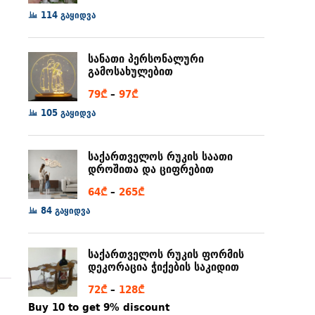
range:
114 გაყიდვა
6₾
through
სანათი პერსონალური
80₾
გამოსახულებით
Price
79
₾
–
97
₾
range:
105 გაყიდვა
79₾
through
საქართველოს რუკის საათი
97₾
დროშითა და ციფრებით
Price
64
₾
–
265
₾
range:
84 გაყიდვა
64₾
through
საქართველოს რუკის ფორმის
265₾
დეკორაცია ჭიქების საკიდით
Price
72
₾
–
128
₾
range:
Buy 10 to get 9% discount