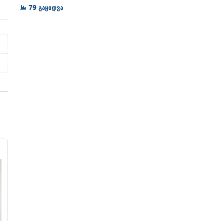
72₾
79 გაყიდვა
through
128₾