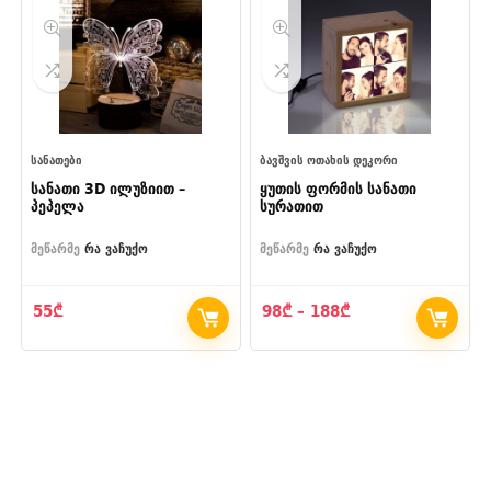
ᲡᲐᲜᲐᲗᲔᲑᲘ
ᲑᲐᲕᲨᲕᲘᲡ ᲝᲗᲐᲮᲘᲡ ᲓᲔᲙᲝᲠᲘ
სანათი 3D ილუზიით –
ყუთის ფორმის სანათი
პეპელა
სურათით
მეწარმე
რა ვაჩუქო
მეწარმე
რა ვაჩუქო
Price
55
₾
98
₾
–
188
₾
range:
98₾
through
188₾