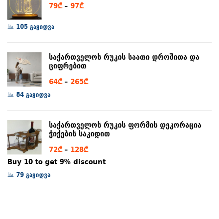
Price
79
₾
–
97
₾
range:
105 გაყიდვა
79₾
through
97₾
საქართველოს რუკის საათი დროშითა და
ციფრებით
Price
64
₾
–
265
₾
range:
84 გაყიდვა
64₾
through
საქართველოს რუკის ფორმის დეკორაცია
265₾
ჭიქების საკიდით
Price
72
₾
–
128
₾
range:
Buy 10 to get 9% discount
72₾
79 გაყიდვა
through
128₾