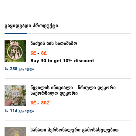
გაყიდვადი პროდუქტი
ნაძვის ხის სათამაშო
Price
6
₾
–
8
₾
range:
Buy 30 to get 10% discount
6₾
288 გაყიდვა
through
8₾
წყვილის ინიციალი - წრიული დეკორი -
საქორწილო დეკორი
Price
6
₾
–
80
₾
range:
114 გაყიდვა
6₾
through
სანათი პერსონალური გამოსახულებით
80₾