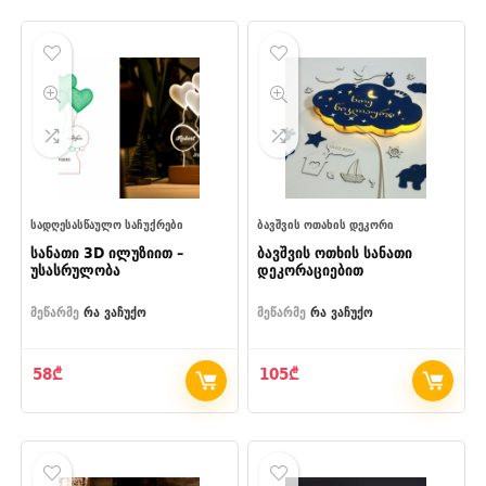
ᲡᲐᲓᲦᲔᲡᲐᲡᲬᲐᲣᲚᲝ ᲡᲐᲩᲣᲥᲠᲔᲑᲘ
ᲑᲐᲕᲨᲕᲘᲡ ᲝᲗᲐᲮᲘᲡ ᲓᲔᲙᲝᲠᲘ
სანათი 3D ილუზიით –
ბავშვის ოთხის სანათი
უსასრულობა
დეკორაციებით
მეწარმე
რა ვაჩუქო
მეწარმე
რა ვაჩუქო
58
₾
105
₾