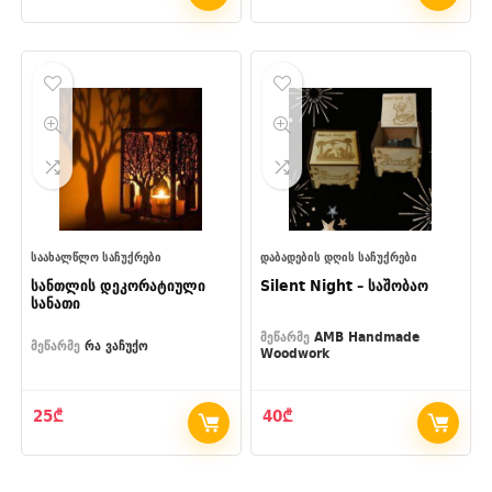
ᲡᲐᲐᲮᲐᲚᲬᲚᲝ ᲡᲐᲩᲣᲥᲠᲔᲑᲘ
ᲓᲐᲑᲐᲓᲔᲑᲘᲡ ᲓᲦᲘᲡ ᲡᲐᲩᲣᲥᲠᲔᲑᲘ
სანთლის დეკორატიული
Silent Night – საშობაო
სანათი
მეწარმე
AMB Handmade
მეწარმე
რა ვაჩუქო
Woodwork
25
₾
40
₾