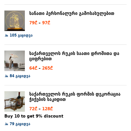
6₾
through
სანათი პერსონალური გამოსახულებით
80₾
Price
79
₾
–
97
₾
range:
105 გაყიდვა
79₾
through
97₾
საქართველოს რუკის საათი დროშითა და
ციფრებით
Price
64
₾
–
265
₾
range:
84 გაყიდვა
64₾
through
საქართველოს რუკის ფორმის დეკორაცია
265₾
ჭიქების საკიდით
Price
72
₾
–
128
₾
range:
Buy 10 to get 9% discount
72₾
79 გაყიდვა
through