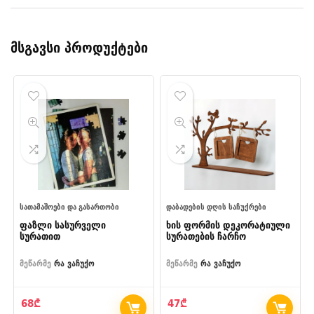
მსგავსი პროდუქტები
ᲡᲐᲗᲐᲛᲐᲨᲝᲔᲑᲘ ᲓᲐ ᲒᲐᲡᲐᲠᲗᲝᲑᲘ
ᲓᲐᲑᲐᲓᲔᲑᲘᲡ ᲓᲦᲘᲡ ᲡᲐᲩᲣᲥᲠᲔᲑᲘ
ფაზლი სასურველი
ხის ფორმის დეკორატიული
სურათით
სურათების ჩარჩო
მეწარმე
რა ვაჩუქო
მეწარმე
რა ვაჩუქო
68
₾
47
₾