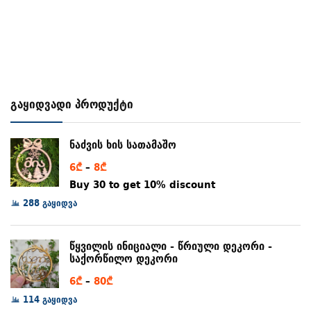
გაყიდვადი პროდუქტი
ნაძვის ხის სათამაშო
Price
6
₾
–
8
₾
range:
Buy 30 to get 10% discount
6₾
288 გაყიდვა
through
8₾
წყვილის ინიციალი - წრიული დეკორი -
საქორწილო დეკორი
Price
6
₾
–
80
₾
range:
114 გაყიდვა