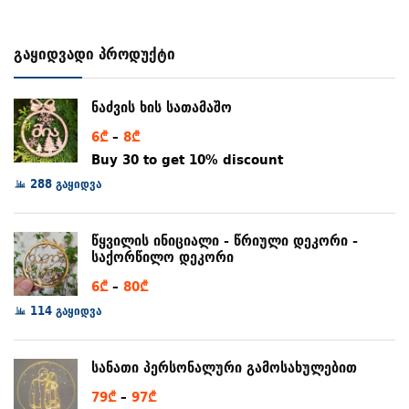
გაყიდვადი პროდუქტი
ნაძვის ხის სათამაშო
Price
6
₾
–
8
₾
range:
Buy 30 to get 10% discount
6₾
288 გაყიდვა
through
8₾
წყვილის ინიციალი - წრიული დეკორი -
საქორწილო დეკორი
Price
6
₾
–
80
₾
range:
114 გაყიდვა
6₾
through
სანათი პერსონალური გამოსახულებით
80₾
Price
79
₾
–
97
₾