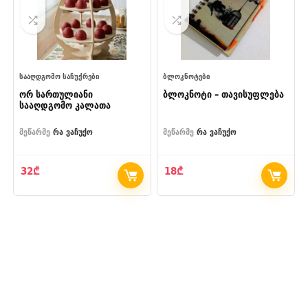
ᲡᲐᲐᲦᲓᲒᲝᲛᲝ ᲡᲐᲩᲣᲥᲠᲔᲑᲘ
ᲑᲚᲝᲙᲜᲝᲢᲔᲑᲘ
ორ სართულიანი
ბლოკნოტი – თავისუფლება
სააღდგომო კალათა
მეწარმე
რა ვაჩუქო
მეწარმე
რა ვაჩუქო
32
₾
18
₾