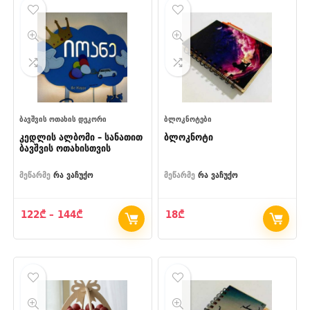
ᲑᲐᲕᲨᲕᲘᲡ ᲝᲗᲐᲮᲘᲡ ᲓᲔᲙᲝᲠᲘ
ᲑᲚᲝᲙᲜᲝᲢᲔᲑᲘ
კედლის ალბომი – სანათით
ბლოკნოტი
ბავშვის ოთახისთვის
მეწარმე
რა ვაჩუქო
მეწარმე
რა ვაჩუქო
Price
122
₾
–
144
₾
18
₾
range:
122₾
through
144₾