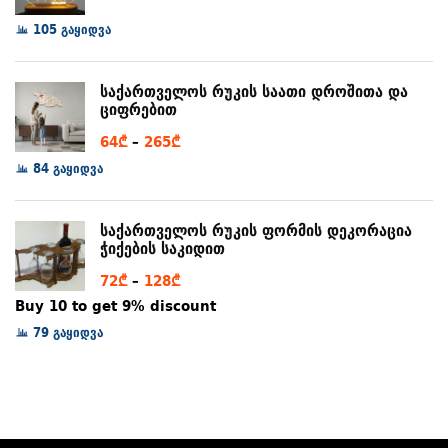
range:
105 გაყიდვა
79₾
through
97₾
საქართველოს რუკის საათი დროშითა და
ციფრებით
Price
64
₾
–
265
₾
range:
84 გაყიდვა
64₾
through
საქართველოს რუკის ფორმის დეკორაცია
265₾
ჭიქების საკიდით
Price
72
₾
–
128
₾
range:
Buy 10 to get 9% discount
72₾
79 გაყიდვა
through
128₾