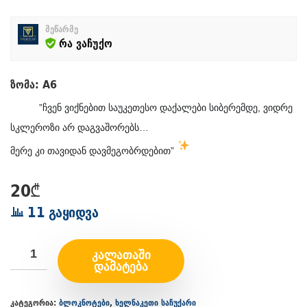
მეწარმე
რა ვაჩუქო
ზომა: A6
????
”ჩვენ ვიქნებით საუკეთესო დაქალები სიბერემდე, ვიდრე
სკლეროზი არ დაგვაშორებს…
????
მერე კი თავიდან დავმეგობრდებით”
20
₾
11 გაყიდვა
ᲙᲐᲚᲐᲗᲐᲨᲘ
ᲓᲐᲛᲐᲢᲔᲑᲐ
კატეგორია:
ბლოკნოტები
,
ხელნაკეთი საჩუქარი