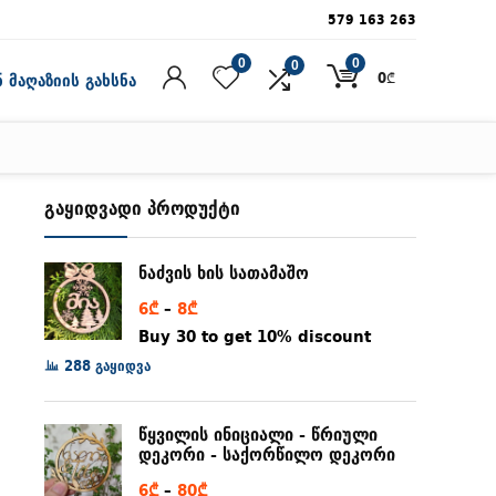
579 163 263
0
0
0
0
₾
 მაღაზიის გახსნა
გაყიდვადი პროდუქტი
ნაძვის ხის სათამაშო
Price
6
₾
–
8
₾
range:
Buy 30 to get 10% discount
6₾
288 გაყიდვა
through
8₾
წყვილის ინიციალი - წრიული
დეკორი - საქორწილო დეკორი
Price
6
₾
–
80
₾