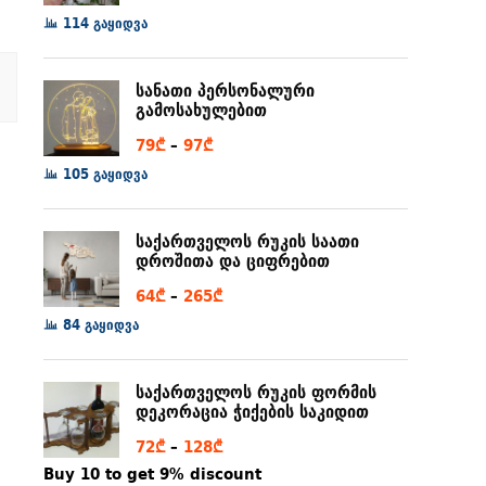
range:
114 გაყიდვა
6₾
through
სანათი პერსონალური
80₾
გამოსახულებით
Price
79
₾
–
97
₾
range:
105 გაყიდვა
79₾
through
საქართველოს რუკის საათი
97₾
დროშითა და ციფრებით
Price
64
₾
–
265
₾
range:
84 გაყიდვა
64₾
through
საქართველოს რუკის ფორმის
265₾
დეკორაცია ჭიქების საკიდით
Price
72
₾
–
128
₾
range:
Buy 10 to get 9% discount