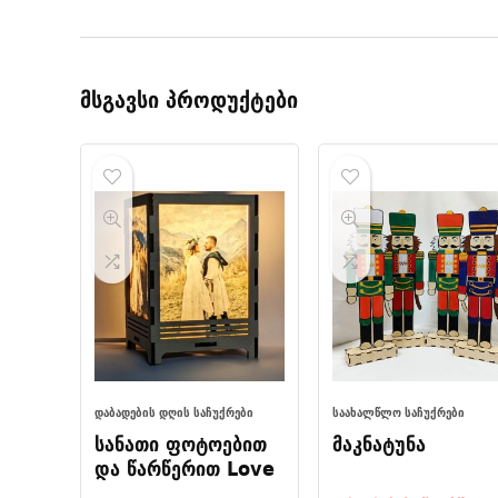
მსგავსი პროდუქტები
ᲓᲐᲑᲐᲓᲔᲑᲘᲡ ᲓᲦᲘᲡ ᲡᲐᲩᲣᲥᲠᲔᲑᲘ
ᲡᲐᲐᲮᲐᲚᲬᲚᲝ ᲡᲐᲩᲣᲥᲠᲔᲑᲘ
სანათი ფოტოებით
მაკნატუნა
და წარწერით Love