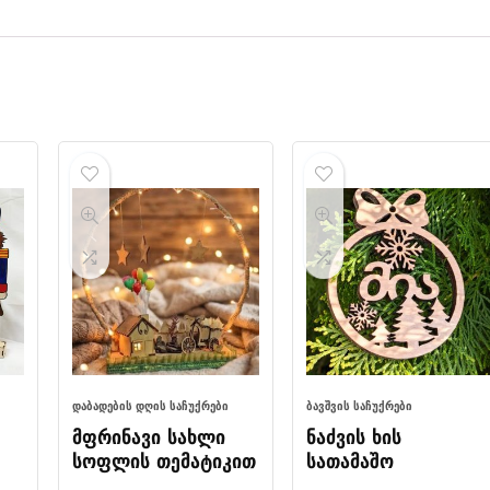
ᲓᲐᲑᲐᲓᲔᲑᲘᲡ ᲓᲦᲘᲡ ᲡᲐᲩᲣᲥᲠᲔᲑᲘ
ᲑᲐᲕᲨᲕᲘᲡ ᲡᲐᲩᲣᲥᲠᲔᲑᲘ
მფრინავი სახლი
ნაძვის ხის
სოფლის თემატიკით
სათამაშო