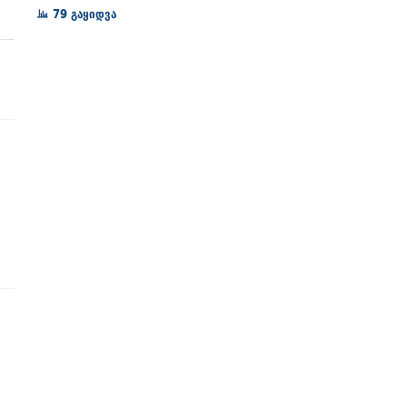
72₾
79 გაყიდვა
through
128₾