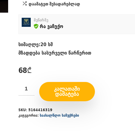
დაამატეთ შესადარებლად
მეწარმე
რა ვაჩუქო
სიმაღლე:20 სმ
მზადდება სასურველი წარწერით
68
₾
ᲙᲐᲚᲐᲗᲐᲨᲘ
ᲓᲐᲛᲐᲢᲔᲑᲐ
SKU:
5164416319
კატეგორია:
საახალწლო საჩუქრები