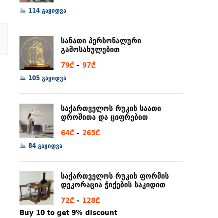
range:
114 გაყიდვა
6₾
through
სანათი პერსონალური
80₾
გამოსახულებით
Price
79
₾
–
97
₾
range:
105 გაყიდვა
79₾
through
საქართველოს რუკის საათი
97₾
დროშითა და ციფრებით
Price
64
₾
–
265
₾
range:
84 გაყიდვა
64₾
through
საქართველოს რუკის ფორმის
265₾
დეკორაცია ჭიქების საკიდით
Price
72
₾
–
128
₾
range:
Buy 10 to get 9% discount