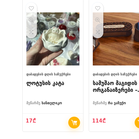
ᲓᲐᲑᲐᲓᲔᲑᲘᲡ ᲓᲦᲘᲡ ᲡᲐᲩᲣᲥᲠᲔᲑᲘ
ᲓᲐᲑᲐᲓᲔᲑᲘᲡ ᲓᲦᲘᲡ ᲡᲐᲩᲣᲥᲠᲔᲑᲘ
ლოტუსის კატა
სამუშაო მაგიდის
ორგანაიზერები –
ოთხეული
მეწარმე
სანთელიკო
მეწარმე
რა ვაჩუქო
17
₾
114
₾