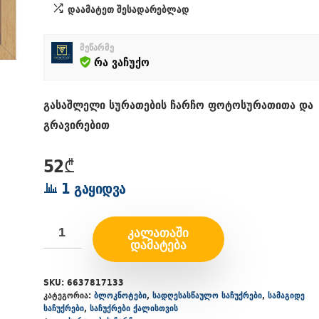
დაამატეთ შესადარებლად
მეწარმე
რა ვაჩუქო
გასაშლელი სურათების ჩარჩო ფოტოსურათითა და
გრავირებით
52
₾
1 გაყიდვა
ᲙᲐᲚᲐᲗᲐᲨᲘ
ᲓᲐᲛᲐᲢᲔᲑᲐ
SKU:
6637817133
კატეგორია:
ბლოკნოტები
,
სადღესასწაულო საჩუქრები
,
სამაგიდე
საჩუქრები
,
საჩუქრები ქალისთვის