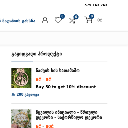
579 163 263
0
0
0
0
₾
 მაღაზიის გახსნა
გაყიდვადი პროდუქტი
ნაძვის ხის სათამაშო
Price
6
₾
–
8
₾
range:
Buy 30 to get 10% discount
6₾
288 გაყიდვა
through
8₾
წყვილის ინიციალი - წრიული
დეკორი - საქორწილო დეკორი
Price
6
₾
–
80
₾