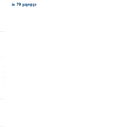
72₾
79 გაყიდვა
through
128₾