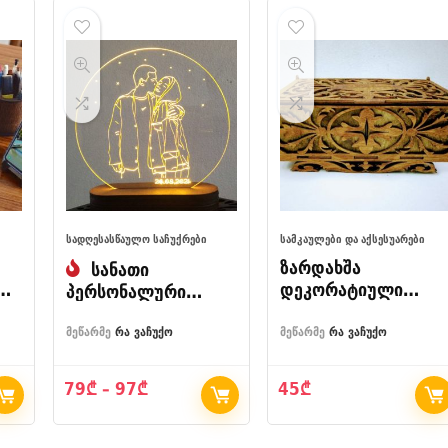
ᲡᲐᲓᲦᲔᲡᲐᲡᲬᲐᲣᲚᲝ ᲡᲐᲩᲣᲥᲠᲔᲑᲘ
ᲡᲐᲛᲙᲐᲣᲚᲔᲑᲘ ᲓᲐ ᲐᲥᲡᲔᲡᲣᲐᲠᲔᲑᲘ
ზარდახშა
სანათი
დეკორატიული
პერსონალური
ორნამენტებით
გამოსახულებით
მეწარმე
რა ვაჩუქო
მეწარმე
რა ვაჩუქო
Price
79
₾
–
97
₾
45
₾
range:
79₾
through