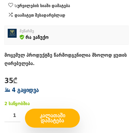
Სურვილების სიაში დამატება
დაამატეთ შესადარებლად
მეწარმე
რა ვაჩუქო
მოცემულ პროდუქტზე წარმოდგენილია მხოლოდ ყუთის
ღირებულება.
35
₾
4 გაყიდვა
2 საწყობშია
ᲙᲐᲚᲐᲗᲐᲨᲘ
ᲓᲐᲛᲐᲢᲔᲑᲐ