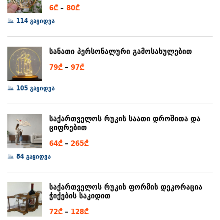
Price
6
₾
–
80
₾
range:
114 გაყიდვა
6₾
through
სანათი პერსონალური გამოსახულებით
80₾
Price
79
₾
–
97
₾
range:
105 გაყიდვა
79₾
through
97₾
საქართველოს რუკის საათი დროშითა და
ციფრებით
Price
64
₾
–
265
₾
range:
84 გაყიდვა
64₾
through
საქართველოს რუკის ფორმის დეკორაცია
265₾
ჭიქების საკიდით
Price
72
₾
–
128
₾