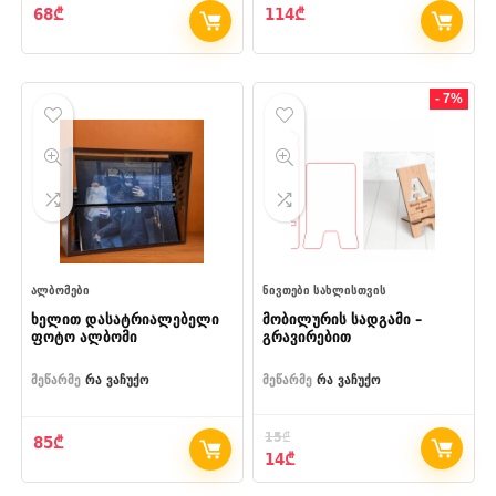
68
₾
114
₾
- 7%
ᲐᲚᲑᲝᲛᲔᲑᲘ
ᲜᲘᲕᲗᲔᲑᲘ ᲡᲐᲮᲚᲘᲡᲗᲕᲘᲡ
ხელით დასატრიალებელი
მობილურის სადგამი –
ფოტო ალბომი
გრავირებით
მეწარმე
რა ვაჩუქო
მეწარმე
რა ვაჩუქო
15
₾
85
₾
Original
Current
14
₾
price
price