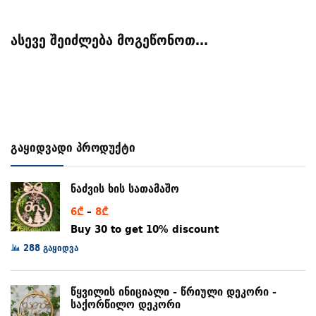
was:
is:
15₾.
14₾.
ასევე შეიძლება მოგეწონოთ…
გაყიდვადი პროდუქტი
ნაძვის ხის სათამაშო
Price
6
₾
–
8
₾
range:
Buy 30 to get 10% discount
6₾
288 გაყიდვა
through
8₾
წყვილის ინიციალი - წრიული დეკორი -
საქორწილო დეკორი