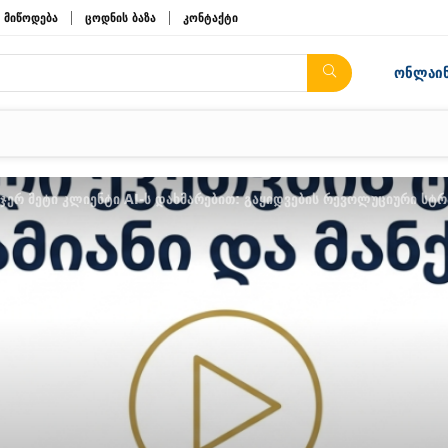
მიწოდება
ცოდნის ბაზა
კონტაქტი
ონლაინ
ერ მეტი კლიენტი AI-ს დახმარებით: გაყიდვების რევოლუციური სტრ