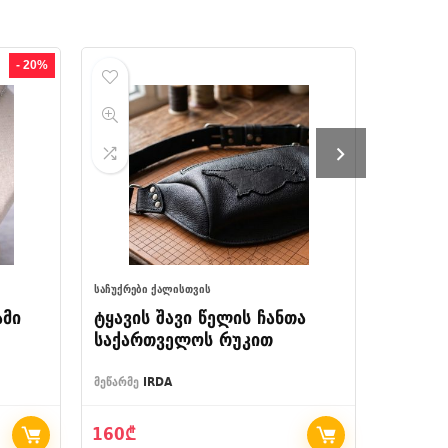
- 20%
ᲡᲐᲩᲣᲥᲠᲔᲑᲘ ᲥᲐᲚᲘᲡᲗᲕᲘᲡ
ᲐᲮᲐᲚᲘ ᲙᲝᲚ
ამი
ტყავის შავი წელის ჩანთა
მხრის
საქართველოს რუკით
ყვავი
მეწარმე
IRDA
მეწარმე
ჩ
160
₾
100
₾