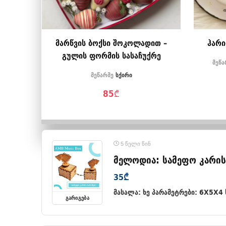
მარწვის ბოქსი შოკოლადით –
ჰარი
გულის ფორმის სასაჩუქრე
მეწა
მეწარმე
სქირი
85
₾
5 წელი წინ
მელოდია: სამეფო კარის
35
₾
მასალა: ხე პარამეტრები: 6X5X4 ს
ᲒᲐᲠᲘᲒᲔᲑᲐ