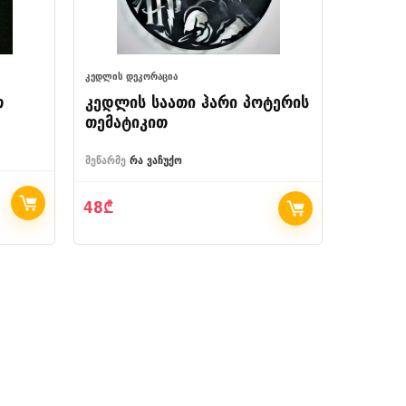
ᲙᲔᲓᲚᲘᲡ ᲓᲔᲙᲝᲠᲐᲪᲘᲐ
ᲡᲐᲓᲦᲔᲡᲐᲡᲬ
თ
კედლის საათი ჰარი პოტერის
სასაჩ
თემატიკით
სასურ
მეწარმე
რა ვაჩუქო
მეწარმე
რ
48
₾
70
₾
–