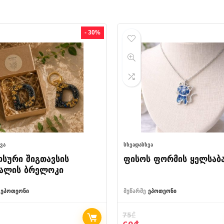
- 30%
ᲕᲐ
ᲡᲮᲕᲐᲓᲐᲡᲮᲕᲐ
ოსური შიგთავსის
ფისოს ფორმის ყელსაბ
იალის ბრელოკი
ეპოთეონი
მეწარმე
ეპოთეონი
75
₾