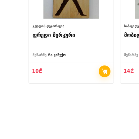
ᲙᲔᲓᲚᲘᲡ ᲓᲔᲙᲝᲠᲐᲪᲘᲐ
ᲡᲐᲛᲐᲒᲘᲓᲔ
ფრედი მერკური
მობი
სტით
მეწარმე
რა ვაჩუქო
მეწარმე
10
₾
14
₾