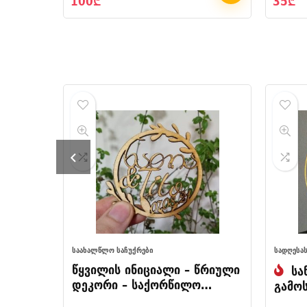
100
₾
35
₾
ᲡᲐᲐᲮᲐᲚᲬᲚᲝ ᲡᲐᲩᲣᲥᲠᲔᲑᲘ
ᲡᲐᲓᲦᲔᲡᲐ
წყვილის ინიციალი – წრიული
სა
დეკორი – საქორწილო
გამო
დეკორი