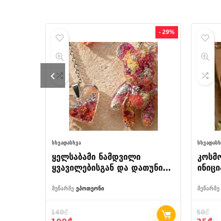
- 29%
ᲡᲮᲕᲐᲓᲐᲡᲮᲕᲐ
ᲡᲮᲕᲐᲓᲐᲡᲮ
 დახლი
ყელსაბამი ნამდვილი
კოსმ
ყვავილებისგან და დათუნიას
ინიც
ბრელოკი
მეწარმე
ეპოთეონი
მეწარმე
140
₾
50
₾