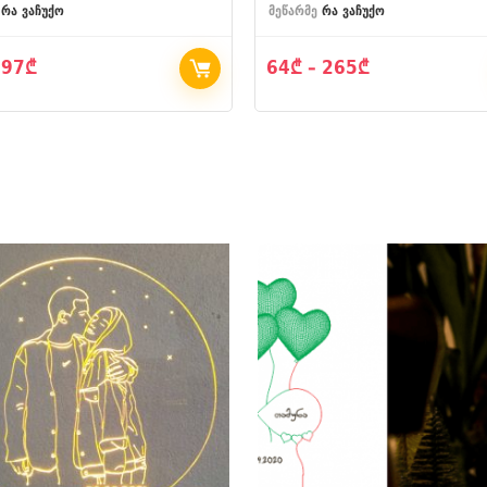
რა ვაჩუქო
მეწარმე
რა ვაჩუქო
97
₾
64
₾
–
265
₾