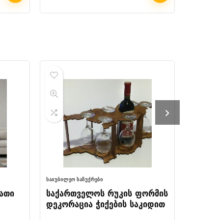
ᲡᲐᲘᲣᲑᲘᲚᲔᲝ ᲡᲐᲩᲣᲥᲠᲔᲑᲘ
ᲡᲐᲓᲦᲔᲡᲐᲡᲬ
ათი
საქართველოს რუკის ფორმის
ანგელ
დეკორაცია ჭიქების საკიდით
დეკორ
სადგა