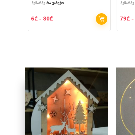
მეწარმე
რა ვაჩუქო
მეწარმე
6
₾
–
80
₾
79
₾
–