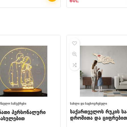
60
₾
ᲡᲬᲐᲣᲚᲝ ᲡᲐᲩᲣᲥᲠᲔᲑᲘ
ᲡᲐᲮᲚᲘ ᲓᲐ ᲡᲐᲪᲮᲝᲕᲠᲔᲑᲔᲚᲘ
საქართველოს რუკის სა
ნათი პერსონალური
დროშითა და ციფრებით
სახულებით