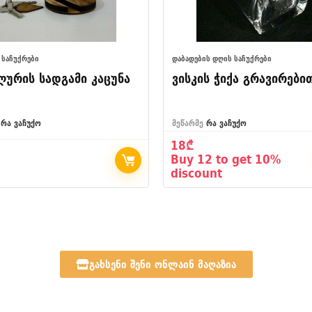
 ᲡᲐᲩᲣᲥᲠᲔᲑᲘ
ᲓᲐᲑᲐᲓᲔᲑᲘᲡ ᲓᲦᲘᲡ ᲡᲐᲩᲣᲥᲠᲔᲑᲘ
ლურის სადგამი კაცუნა
ვისკის ჭიქა გრავირები
რა ვაჩუქო
მეწარმე
რა ვაჩუქო
18
₾
Buy 12 to get 10%
discount
გახსენი შენი ონლაინ მაღაზია​