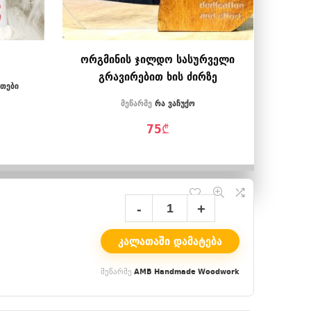
თ
ორგმინის ჯილდო სასურველი
გრავირებით ხის ძირზე
ვთები
მეწარმე
რა ვაჩუქო
75
₾
ᲙᲐᲚᲐᲗᲐᲨᲘ ᲓᲐᲛᲐᲢᲔᲑᲐ
AMB Handmade Woodwork
მეწარმე